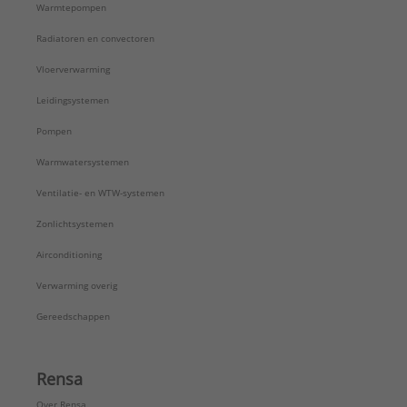
Warmtepompen
Radiatoren en convectoren
Vloerverwarming
Leidingsystemen
Pompen
Warmwatersystemen
Ventilatie- en WTW-systemen
Zonlichtsystemen
Airconditioning
Verwarming overig
Gereedschappen
Rensa
Over Rensa