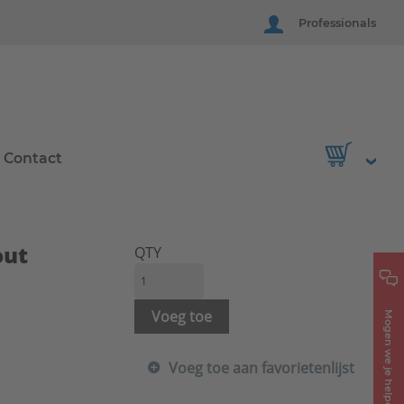
Professionals
Contact
out
QTY
Voeg toe
Mogen we je helpen?
Voeg toe aan favorietenlijst