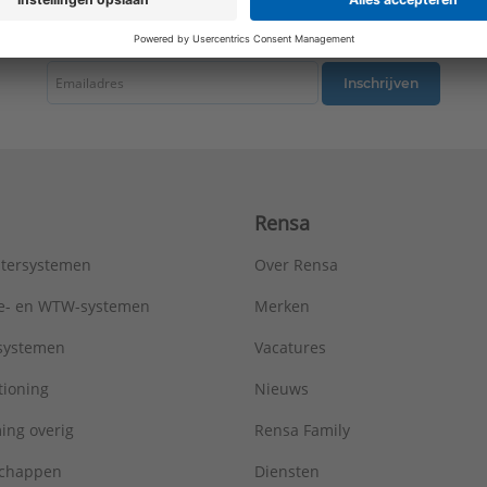
tste nieuws ontvangen omtrent productnieuws, acties en andere interessant
Inschrijven
Rensa
tersystemen
Over Rensa
tie- en WTW-systemen
Merken
tsystemen
Vacatures
tioning
Nieuws
ing overig
Rensa Family
chappen
Diensten