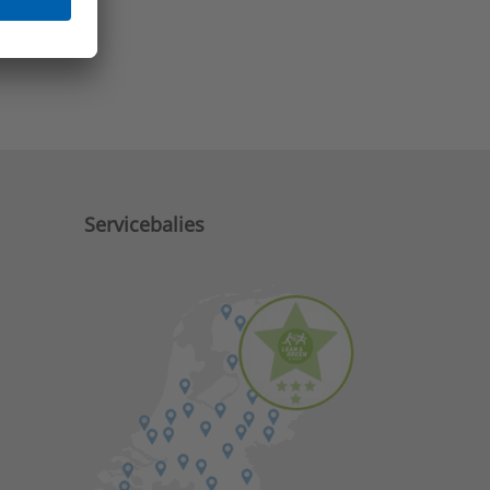
e zaken?
Servicebalies