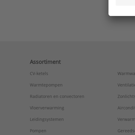
Ons laa
Assortiment
CV-ketels
Warmwa
Warmtepompen
Ventila
Radiatoren en convectoren
Zonlich
Vloerverwarming
Aircondi
Leidingsystemen
Verwarm
Pompen
Gereeds