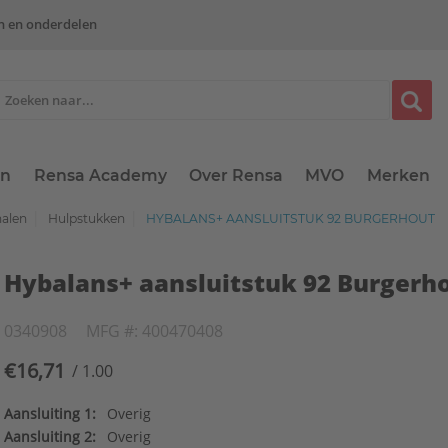
n en onderdelen
en
Rensa Academy
Over Rensa
MVO
Merken
alen
Hulpstukken
HYBALANS+ AANSLUITSTUK 92 BURGERHOUT
Hybalans+ aansluitstuk 92 Burgerh
0340908
MFG #: 400470408
€16,71
/ 1.00
Aansluiting 1:
Overig
Aansluiting 2:
Overig