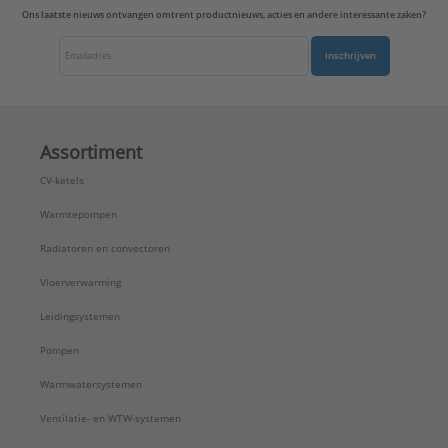
Ons laatste nieuws ontvangen omtrent productnieuws, acties en andere interessante zaken?
Inschrijven
Assortiment
CV-ketels
Warmtepompen
Radiatoren en convectoren
Vloerverwarming
Leidingsystemen
Pompen
Warmwatersystemen
Ventilatie- en WTW-systemen