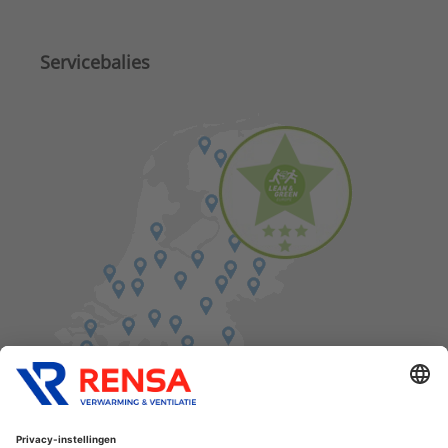
Servicebalies
Vind een balie in de buurt