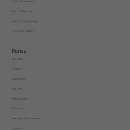
Zonlichtsystemen
Airconditioning
Verwarming overig
Gereedschappen
Rensa
Over Rensa
Merken
Vacatures
Nieuws
Rensa Family
Diensten
Veelgestelde vragen
Contact