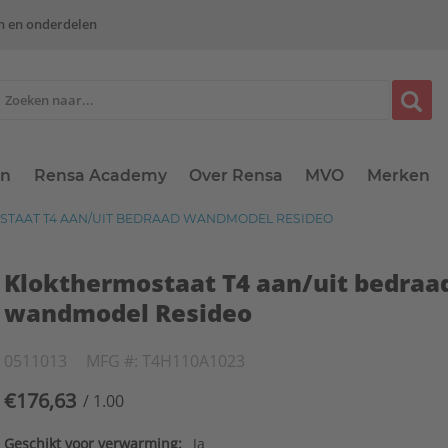
n en onderdelen
en
Rensa Academy
Over Rensa
MVO
Merken
TAAT T4 AAN/UIT BEDRAAD WANDMODEL RESIDEO
Klokthermostaat T4 aan/uit bedraa
wandmodel Resideo
0511013
MFG #: T4H110A1023
€176,63
/ 1.00
Geschikt voor verwarming:
Ja