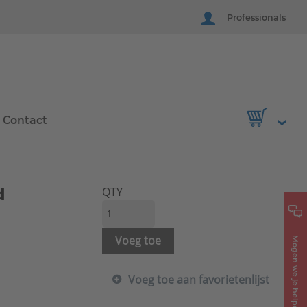
Professionals
Contact
d
QTY
Voeg toe
Mogen we je helpen?
Voeg toe aan favorietenlijst