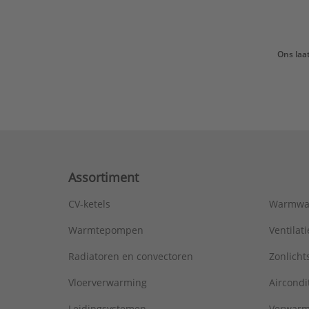
Ons laa
Assortiment
CV-ketels
Warmwa
Warmtepompen
Ventila
Radiatoren en convectoren
Zonlich
Vloerverwarming
Aircondi
Leidingsystemen
Verwarm