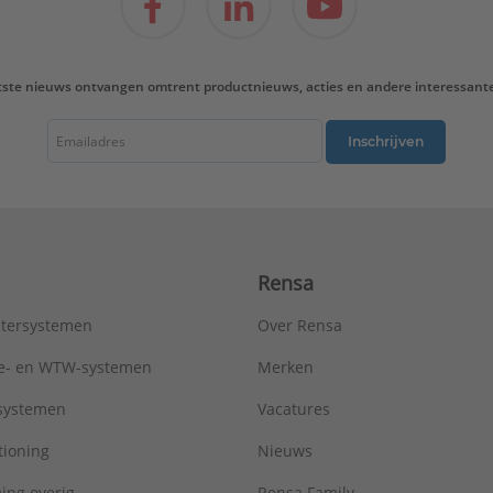
RV afleesbaar:
Nee
Temperatuur afleesbaar:
Ja
Type opnemer:
Weerstandsopnemer
tste nieuws ontvangen omtrent productnieuws, acties en andere interessant
Type voeding:
Batterij
Uitvoering klok:
Digitaal
Inschrijven
Verwarmen:
Ja
Weersafhankelijke regeling:
Nee
Type:
T4H110A1023
Serie:
Klokthermostaat Aan/Uit
Rensa
tersystemen
Over Rensa
tie- en WTW-systemen
Merken
tsystemen
Vacatures
tioning
Nieuws
ing overig
Rensa Family