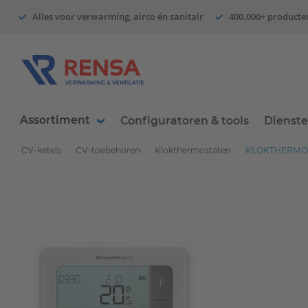
Alles voor verwarming, airco én sanitair
400.000+ producte
Assortiment
Configuratoren & tools
Dienst
CV-ketels
CV-toebehoren
Klokthermostaten
KLOKTHERMOS