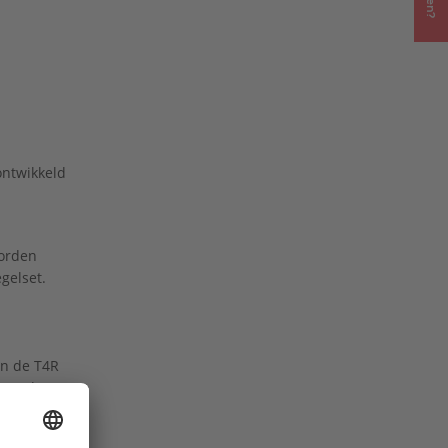
ontwikkeld
worden
gelset.
en de T4R
leverd met
en met de
e RF