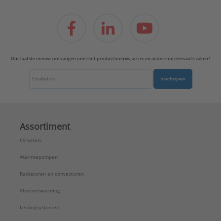
Ons laatste nieuws ontvangen omtrent productnieuws, acties en andere interessante zaken?
Inschrijven
Assortiment
CV-ketels
Warmtepompen
Radiatoren en convectoren
Vloerverwarming
Leidingsystemen