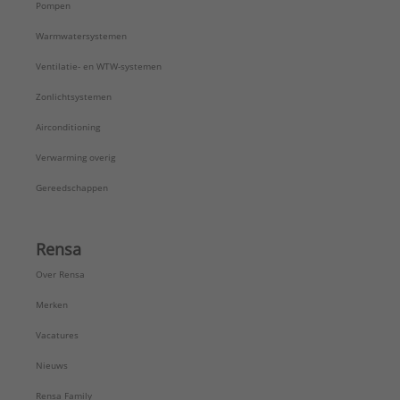
Pompen
Warmwatersystemen
Ventilatie- en WTW-systemen
Zonlichtsystemen
Airconditioning
Verwarming overig
Gereedschappen
Rensa
Over Rensa
Merken
Vacatures
Nieuws
Rensa Family