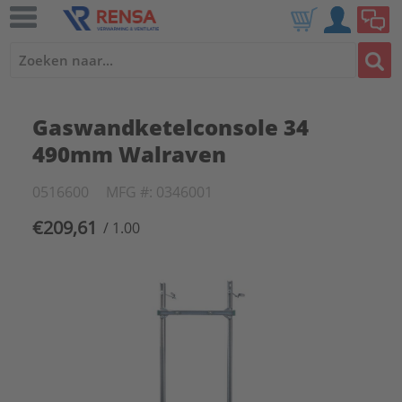
Gaswandketelconsole 34
490mm Walraven
0516600
MFG #: 0346001
€209,61
/ 1.00