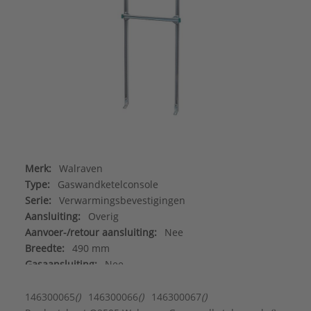
Merk:
Walraven
Type:
Gaswandketelconsole
Serie:
Verwarmingsbevestigingen
Aansluiting:
Overig
Aanvoer-/retour aansluiting:
Nee
Breedte:
490 mm
Gasaansluiting:
Nee
Hoogte:
1700 mm
Koudwateraansluiting:
Nee
146300065
()
146300066
()
146300067
()