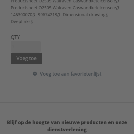
Luchttoevoer aansluiting:
Nee
Productsheet O2505 Walraven Gaswandketelconsole
()
Materiaal:
Staal
Productsheet O2505 Walraven Gaswandketelconsole
()
Rookgasafvoer aansluiting:
Nee
146300070
()
99674213
()
Dimensional drawing
()
Verstelbaar:
Ja
Deeplinks
()
Wandafstand:
0 - 100 mm
Warmwateraansluiting:
Nee
QTY
Voeg toe
Voeg toe aan favorietenlijst
Blijf op de hoogte van nieuwe producten en onze
dienstverlening