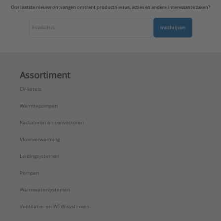
Ons laatste nieuws ontvangen omtrent productnieuws, acties en andere interessante zaken?
Inschrijven
Assortiment
CV-ketels
Warmtepompen
Radiatoren en convectoren
Vloerverwarming
Leidingsystemen
Pompen
Warmwatersystemen
Ventilatie- en WTW-systemen