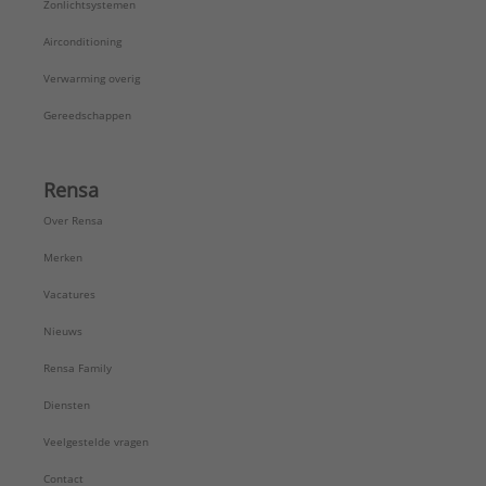
Zonlichtsystemen
Airconditioning
Verwarming overig
Gereedschappen
Rensa
Over Rensa
Merken
Vacatures
Nieuws
Rensa Family
Diensten
Veelgestelde vragen
Contact