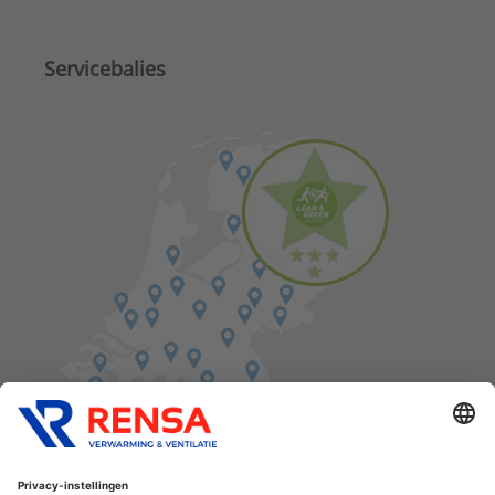
Servicebalies
Vind een balie in de buurt