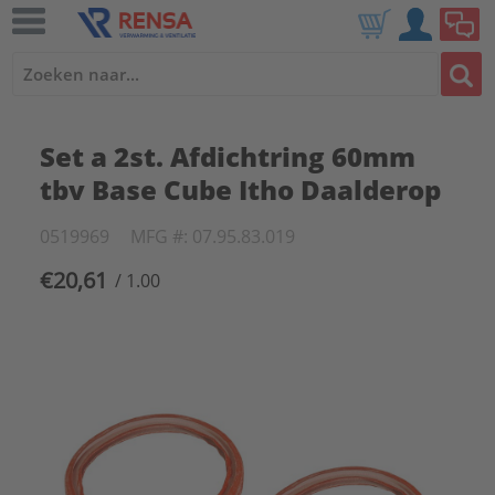
Set a 2st. Afdichtring 60mm
tbv Base Cube Itho Daalderop
0519969
MFG #: 07.95.83.019
€20,61
/ 1.00