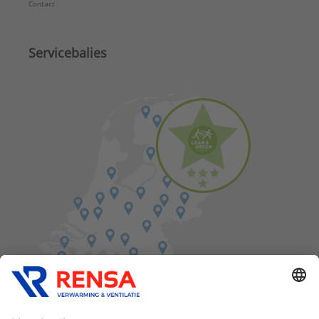
Contact
Servicebalies
Vind een balie in de buurt