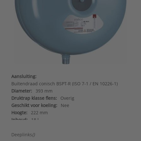
Aansluiting:
Buitendraad conisch BSPT-R (ISO 7-1 / EN 10226-1)
Diameter:
393 mm
Druktrap klasse flens:
Overig
Geschikt voor koeling:
Nee
Hoogte:
222 mm
Inhoud:
18 l
Kleur:
Blauw
Merk:
IMI Pneumatex
Deeplinks
()