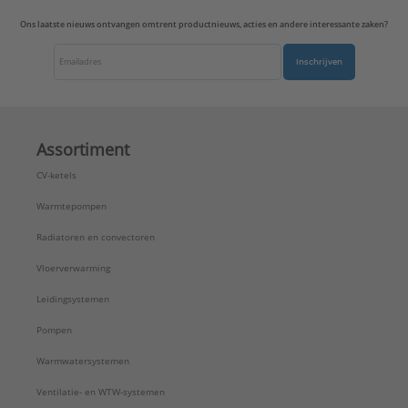
Ons laatste nieuws ontvangen omtrent productnieuws, acties en andere interessante zaken?
Inschrijven
Assortiment
CV-ketels
Warmtepompen
Radiatoren en convectoren
Vloerverwarming
Leidingsystemen
Pompen
Warmwatersystemen
Ventilatie- en WTW-systemen