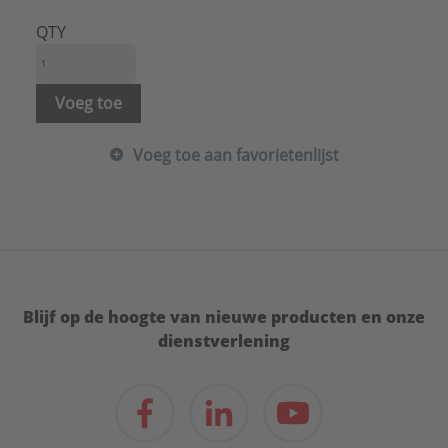
Met poten:
Nee
Met vaste wandsteun:
Ja
QTY
Met verwisselbaar membraan:
Nee
Nom. diameter expansie-aansluiting:
3/4" (20)
Plaatsing horizontaal:
Nee
Voeg toe
Plaatsing verticaal:
Ja
Uitwendige buisdiameter expansie-aansluiting:
Voeg toe aan favorietenlijst
26,7 mm
Voordruk:
1 bar
Type:
SD
Serie:
Statico
Blijf op de hoogte van nieuwe producten en onze
dienstverlening