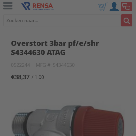
Overstort 3bar pf/e/shr
S4344630 ATAG
0522244
MFG #: S4344630
€38,37
/ 1.00