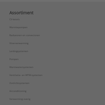
Assortiment
CV-ketels
Warmtepompen
Radiatoren en convectoren
Vloerverwarming
Leidingsystemen
Pompen
Warmwatersystemen
Ventilatie- en WTW-systemen
Zonlichtsystemen
Airconditioning
Verwarming overig