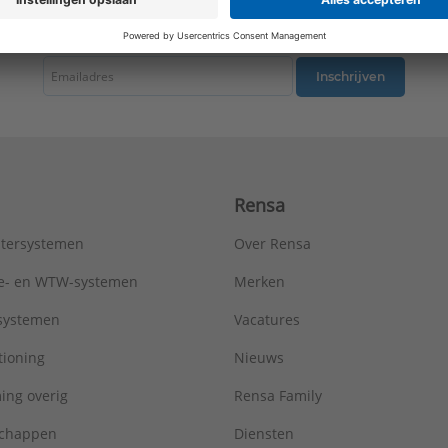
tste nieuws ontvangen omtrent productnieuws, acties en andere interessant
Inschrijven
Rensa
tersystemen
Over Rensa
tie- en WTW-systemen
Merken
tsystemen
Vacatures
tioning
Nieuws
ing overig
Rensa Family
chappen
Diensten