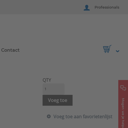
Professionals
Contact
QTY
Voeg toe
Mogen we je helpen?
Voeg toe aan favorietenlijst