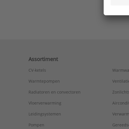
Ons laa
Assortiment
CV-ketels
Warmwa
Warmtepompen
Ventila
Radiatoren en convectoren
Zonlich
Vloerverwarming
Aircondi
Leidingsystemen
Verwarm
Pompen
Gereeds