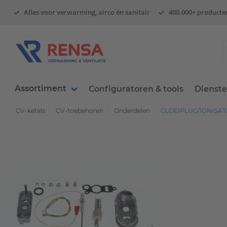
Alles voor verwarming, airco én sanitair
400.000+ producte
Assortiment
Configuratoren & tools
Dienst
CV-ketels
CV-toebehoren
Onderdelen
GLOEIPLUG/IONISATI