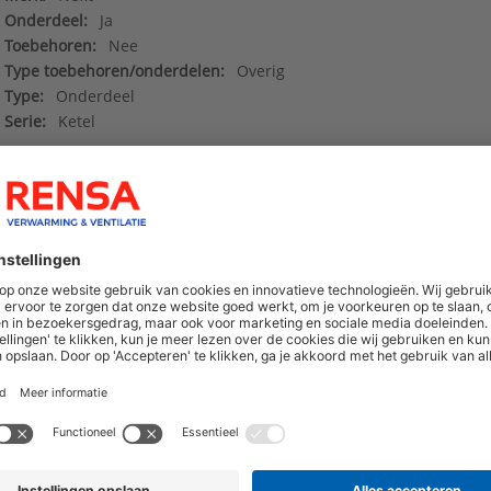
Onderdeel:
Ja
Toebehoren:
Nee
Type toebehoren/onderdelen:
Overig
Type:
Onderdeel
Serie:
Ketel
136610614
()
Deeplinks
()
hoogte van nieuwe producten en onze di