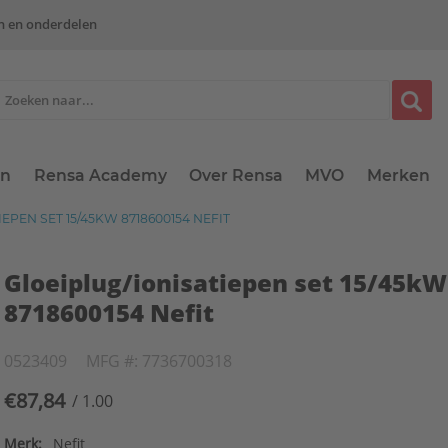
n en onderdelen
en
Rensa Academy
Over Rensa
MVO
Merken
EPEN SET 15/45KW 8718600154 NEFIT
Gloeiplug/ionisatiepen set 15/45kW
8718600154 Nefit
0523409
MFG #: 7736700318
€87,84
/ 1.00
Merk:
Nefit