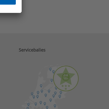
e zaken?
Servicebalies