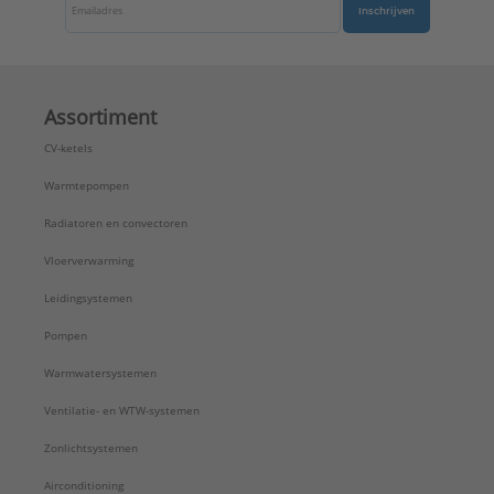
Inschrijven
Assortiment
CV-ketels
Warmtepompen
Radiatoren en convectoren
Vloerverwarming
Leidingsystemen
Pompen
Warmwatersystemen
Ventilatie- en WTW-systemen
Zonlichtsystemen
Airconditioning