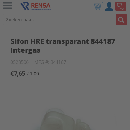
Sifon HRE transparant 844187
Intergas
0528506
MFG #: 844187
€7,65
/ 1.00