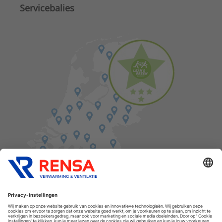
Servicebalies
Vind een balie in de buurt