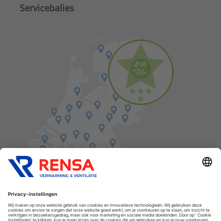
Servicebalies
Vind een balie in de buurt