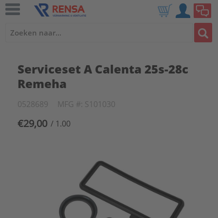
Serviceset A Calenta 25s-28c
Remeha
0528689
MFG #: S101030
€29,00
/ 1.00