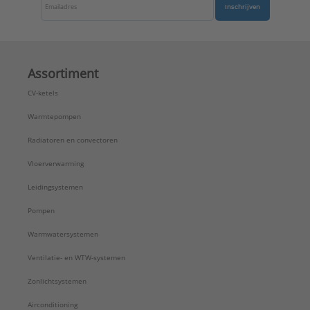
Inschrijven
Assortiment
CV-ketels
Warmtepompen
Radiatoren en convectoren
Vloerverwarming
Leidingsystemen
Pompen
Warmwatersystemen
Ventilatie- en WTW-systemen
Zonlichtsystemen
Airconditioning