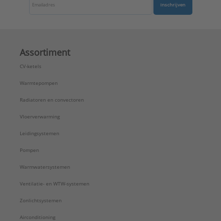
Inschrijven
Assortiment
CV-ketels
Warmtepompen
Radiatoren en convectoren
Vloerverwarming
Leidingsystemen
Pompen
Warmwatersystemen
Ventilatie- en WTW-systemen
Zonlichtsystemen
Airconditioning