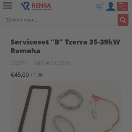
Serviceset "B" Tzerra 35-39kW
Remeha
0528711
MFG #: S103020
€45,00
/ 1.00