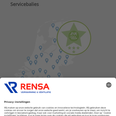
Servicebalies
Vind een balie in de buurt