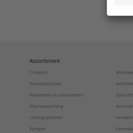
Ons laa
Assortiment
CV-ketels
Warmwa
Warmtepompen
Ventila
Radiatoren en convectoren
Zonlich
Vloerverwarming
Aircondi
Leidingsystemen
Verwarm
Pompen
Gereeds