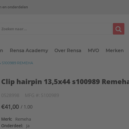
n en onderdelen
en
Rensa Academy
Over Rensa
MVO
Merken
44 S100989 REMEHA
Clip hairpin 13,5x44 s100989 Remeh
0528998
MFG #: S100989
€41,00
/ 1.00
Merk:
Remeha
Onderdeel:
Ja