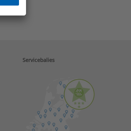
e zaken?
Servicebalies