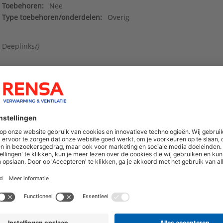
Toebehoren:
Nee
Type toebehoren/onderdelen:
Overig
Deeplinks
()
hoogte van nieuwe producten en onze di