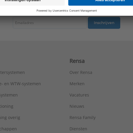
tste nieuws ontvangen omtrent productnieuws, acties en andere interessant
Inschrijven
Rensa
tersystemen
Over Rensa
tie- en WTW-systemen
Merken
tsystemen
Vacatures
tioning
Nieuws
ing overig
Rensa Family
chappen
Diensten