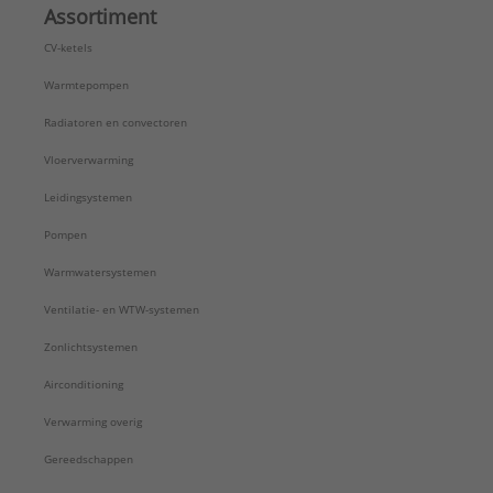
Assortiment
CV-ketels
Warmtepompen
Radiatoren en convectoren
Vloerverwarming
Leidingsystemen
Pompen
Warmwatersystemen
Ventilatie- en WTW-systemen
Zonlichtsystemen
Airconditioning
Verwarming overig
Gereedschappen