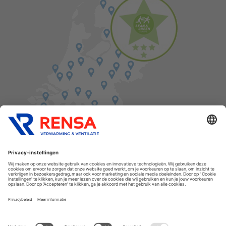
Vind een balie in de buurt
Cookies
Privacyverklaring
Algemene voorwaarden
Disclaimer