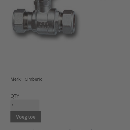
Merk:
Cimberio
QTY
Voeg toe