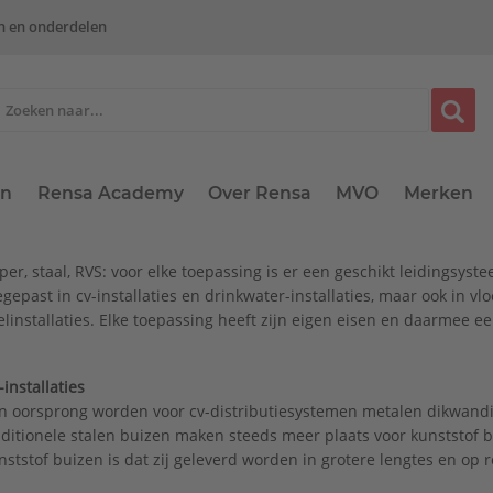
n en onderdelen
en
Rensa Academy
Over Rensa
MVO
Merken
per, staal, RVS: voor elke toepassing is er een geschikt leidingsys
egepast in cv-installaties en drinkwater-installaties, maar ook in v
elinstallaties. Elke toepassing heeft zijn eigen eisen en daarmee e
-installaties
n oorsprong worden voor cv-distributiesystemen metalen dikwandi
aditionele stalen buizen maken steeds meer plaats voor kunststof 
nststof buizen is dat zij geleverd worden in grotere lengtes en op r