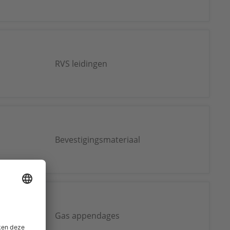
RVS leidingen
Bevestigingsmateriaal
Gas appendages