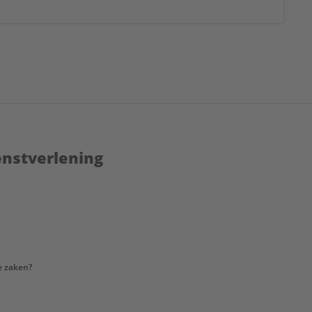
enstverlening
e zaken?