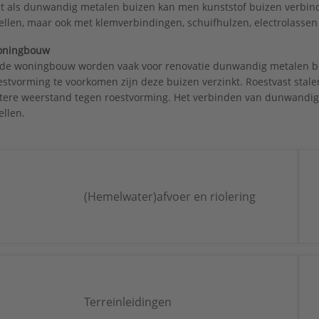
t als dunwandig metalen buizen kan men kunststof buizen verbin
ellen, maar ook met klemverbindingen, schuifhulzen, electrolassen
ningbouw
 de woningbouw worden vaak voor renovatie dunwandig metalen bu
estvorming te voorkomen zijn deze buizen verzinkt. Roestvast stal
tere weerstand tegen roestvorming. Het verbinden van dunwandige
ellen.
(Hemelwater)afvoer en riolering
Terreinleidingen