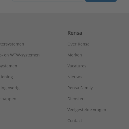
Rensa
tersystemen
Over Rensa
tie- en WTW-systemen
Merken
tsystemen
Vacatures
tioning
Nieuws
ing overig
Rensa Family
chappen
Diensten
Veelgestelde vragen
Contact