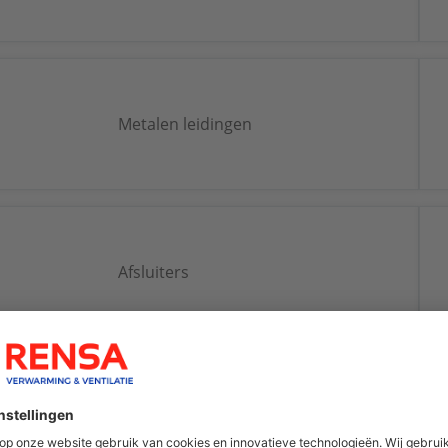
Metalen leidingen
Afsluiters
Fitting en Flenzen