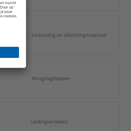
Verbinding en afdichtingmateriaal
Terugslagkleppen
Leidingverdelers