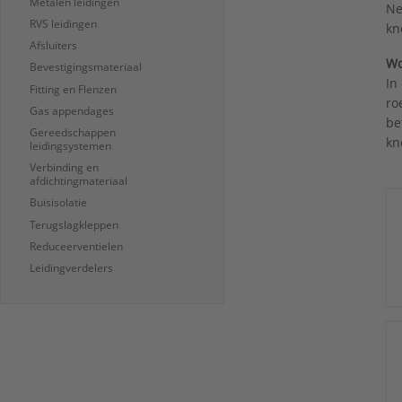
Metalen leidingen
Ne
RVS leidingen
kn
Afsluiters
Wo
Bevestigingsmateriaal
In
Fitting en Flenzen
ro
Gas appendages
be
Gereedschappen
kn
leidingsystemen
Verbinding en
afdichtingmateriaal
Buisisolatie
Terugslagkleppen
Reduceerventielen
Leidingverdelers