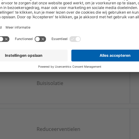
Gereedschappen leidingsystemen
Buisisolatie
Reduceerventielen