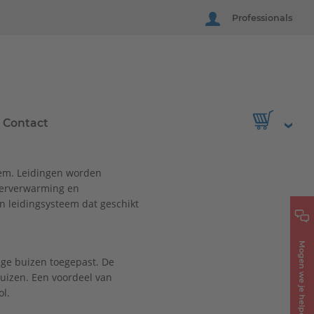
Professionals
Contact
teem. Leidingen worden
loerverwarming en
en leidingsysteem dat geschikt
Mogen we je helpen?
ge buizen toegepast. De
buizen. Een voordeel van
ol.