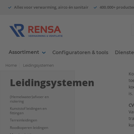
Alles voor verwarming, airco én sanitair
400.000+ producte
Assortiment
Configuratoren & tools
Dienst
Home
Leidingsystemen
Ko
Leidingsystemen
to
ko
is.
(Hemelwater)afvoer en
riolering
CV
Kunststof leidingen en
Va
fittingen
tr
Terreinleidingen
ku
Roodkoperen leidingen