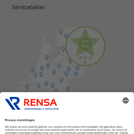
Servicebalies
Vind een balie in de buurt