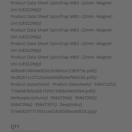
Reiniging mogelijk tijdens bedrijf:
Ja
Product Data Sheet SpiroTrap MB3 -22mm -Magnet -
Stuwing werkingsprincipe:
Nee
Uni (UE022WJ)
()
Wervel werkingsprincipe:
Nee
Product Data Sheet SpiroTrap MB3 -22mm -Magnet -
Aansluiting:
Knelring
Uni (UE022WJ)
()
Afvoerkraan:
Ja
Product Data Sheet SpiroTrap MB3 -22mm -Magnet -
Bouwlengte:
92 mm
Uni (UE022WJ)
()
Doorstroomcapaciteit:
0 - 1,3 m³/h
Product Data Sheet SpiroTrap MB3 -22mm -Magnet -
Druktrap klasse:
PN 10
Uni (UE022WJ)
()
Geschikt voor gesloten systeem:
Ja
Product Data Sheet SpiroTrap MB3 -22mm -Magnet -
Geschikt voor koeling:
Ja
Uni (UE022WJ)
()
Geschikt voor open systeem:
Nee
408ee81f40dae826ccb38dea123b973e.pdf
()
Geschikt voor verwarming:
Ja
5b282b1cc37223c6da90d8a9af90dc6b.pdf
()
Inhoud filter:
0,36 l
Product datasheet
()
Product datasheet
()
93641225
()
Kvs-waarde:
9,07
71fa04bf60a36b1f29515d6be9ee93e4.pdf
()
Kwaliteitsklasse materiaal behuizing:
Ms 58
Verkoopbrochure
()
95847394
()
95847395
()
Maasdichtheid filter:
0,01 mm
95847396
()
95847397
()
Deeplinks
()
Magneet locatie:
Extern
57ee6820771393ccad24cb0d9aced82d.jpg
()
Materiaal behuizing:
Messing
Max. werkdruk:
10 bar
QTY
Mediumtemperatuur (continu):
0 - 110 °C