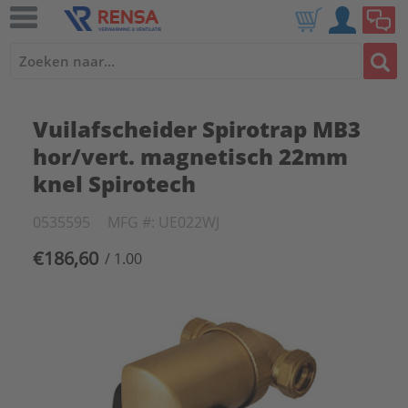
Vuilafscheider Spirotrap MB3
hor/vert. magnetisch 22mm
knel Spirotech
0535595
MFG #: UE022WJ
€186,60
/ 1.00