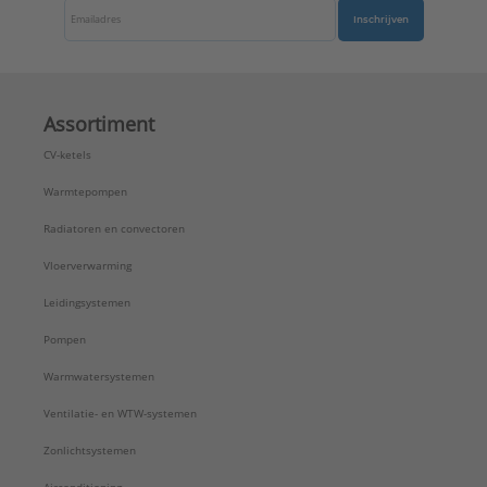
Inschrijven
Assortiment
CV-ketels
Warmtepompen
Radiatoren en convectoren
Vloerverwarming
Leidingsystemen
Pompen
Warmwatersystemen
Ventilatie- en WTW-systemen
Zonlichtsystemen