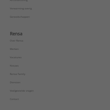
Airconditioning
Verwarming overig
Gereedschappen
Rensa
Over Rensa
Merken
Vacatures
Nieuws
Rensa Family
Diensten
Veelgestelde vragen
Contact