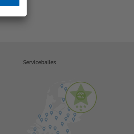
e zaken?
Servicebalies