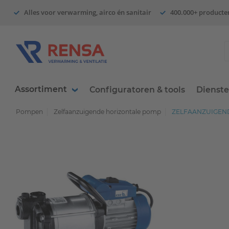
Alles voor verwarming, airco én sanitair
400.000+ producte
Assortiment
Configuratoren & tools
Dienst
Pompen
Zelfaanzuigende horizontale pomp
ZELFAANZUIGENDE