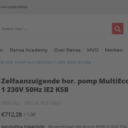
n en onderdelen
en
Rensa Academy
Over Rensa
MVO
Merken
 HOR. POMP MULTIECO 35 P 1 230V 50HZ IE2 KSB
Zelfaanzuigende hor. pomp MultiEco
1 230V 50Hz IE2 KSB
4936942
MFG #: 05216847
€712,28
/ 1.00
Aansluiting inlaatzijde:
Binnendraad cilindrisch BSPP-G (ISO 228-