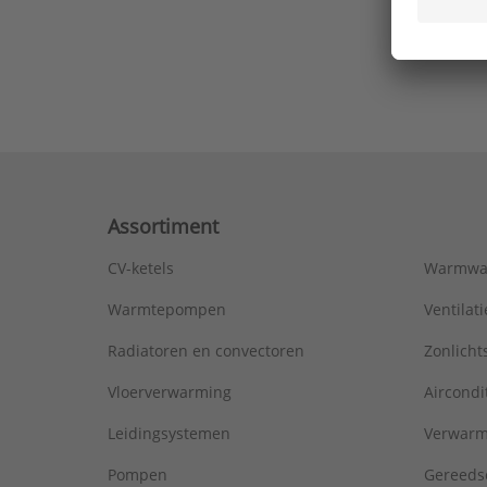
Ons laa
Assortiment
CV-ketels
Warmwa
Warmtepompen
Ventila
Radiatoren en convectoren
Zonlich
Vloerverwarming
Aircondi
Leidingsystemen
Verwarm
Pompen
Gereeds