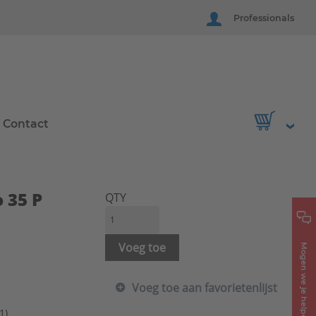
Professionals
Contact
 35 P
QTY
Voeg toe
Mogen we je helpen?
Voeg toe aan favorietenlijst
1)