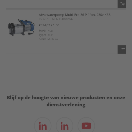
Afvalwaterpomp Multi-Eco 36 P 1"bn. 230v KSB
QTY:
0536876
MFG #: 40982847
€824,02
/ 1.00
Voeg toe
Merk:
KSB
Type:
36 P
Serie:
MultiEco
Voeg toe aan favorietenlijst
QTY:
Voeg toe
Voeg toe aan favorietenlijst
Blijf op de hoogte van nieuwe producten en onze
dienstverlening