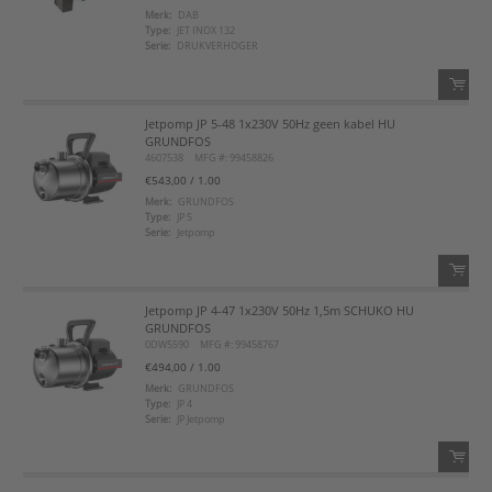
Merk:
DAB
Type:
JET INOX 132
Voeg toe aan favorietenlijst
Serie:
DRUKVERHOGER
Jetpomp JP 5-48 1x230V 50Hz geen kabel HU
QTY:
GRUNDFOS
4607538
MFG #: 99458826
Voeg toe
€543,00
/ 1.00
Merk:
GRUNDFOS
Type:
JP 5
Voeg toe aan favorietenlijst
Serie:
Jetpomp
Jetpomp JP 4-47 1x230V 50Hz 1,5m SCHUKO HU
QTY:
GRUNDFOS
0DW5590
MFG #: 99458767
Voeg toe
€494,00
/ 1.00
Merk:
GRUNDFOS
Type:
JP 4
Voeg toe aan favorietenlijst
Serie:
JP Jetpomp