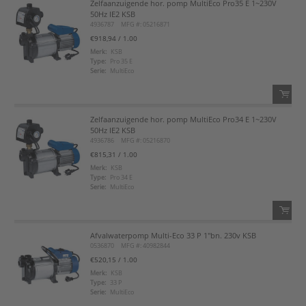
Zelfaanzuigende hor. pomp MultiEco Pro35 E 1~230V
QTY:
50Hz IE2 KSB
4936787
MFG #: 05216871
Voeg toe
€918,94
/ 1.00
Merk:
KSB
Type:
Pro 35 E
Voeg toe aan favorietenlijst
Serie:
MultiEco
Zelfaanzuigende hor. pomp MultiEco Pro34 E 1~230V
QTY:
50Hz IE2 KSB
4936786
MFG #: 05216870
Voeg toe
€815,31
/ 1.00
Merk:
KSB
Type:
Pro 34 E
Voeg toe aan favorietenlijst
Serie:
MultiEco
Afvalwaterpomp Multi-Eco 33 P 1"bn. 230v KSB
QTY:
0536870
MFG #: 40982844
€520,15
/ 1.00
Voeg toe
Merk:
KSB
Type:
33 P
Serie:
MultiEco
Voeg toe aan favorietenlijst