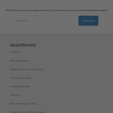
Ons laatste nieuws ontvangen omtrent productnieuws, acties en andere interessante zaken?
Inschrijven
Assortiment
CV-ketels
Warmtepompen
Radiatoren en convectoren
Vloerverwarming
Leidingsystemen
Pompen
Warmwatersystemen
Ventilatie- en WTW-systemen