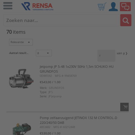
70
items
Aantal resultaten:
van
9
Jetpomp JP 5-48 1x230V 50Hz 1,5m SCHUKO HU
GRUNDFOS
0DW5592
MFG #: 99458769
€543,00
/ 1.00
Merk:
GRUNDFOS
Type:
JP 5
Serie:
JP Jetpomp
Pomp zelfaanzuigend JETINOX 132 M CONTROL-D
QTY:
220/240/50 DAB
4853482
MFG #: 60212448
Voeg toe
€530,00
/ 1.00