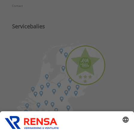
Contact
Servicebalies
Vind een balie in de buurt