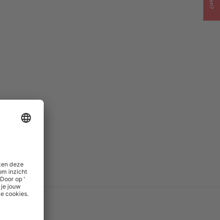
PD
()
M)