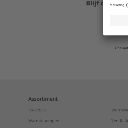
Blijf op de 
Ons laa
Assortiment
CV-ketels
Warmwa
Warmtepompen
Ventila