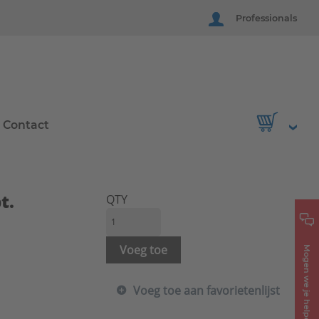
Professionals
Contact
t.
QTY
Voeg toe
Mogen we je helpen?
Voeg toe aan favorietenlijst