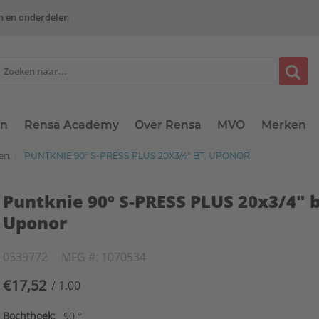
n en onderdelen
en
Rensa Academy
Over Rensa
MVO
Merken
gen
PUNTKNIE 90° S-PRESS PLUS 20X3/4" BT. UPONOR
Puntknie 90° S-PRESS PLUS 20x3/4" b
Uponor
0539772
MFG #: 1070534
€17,52
/ 1.00
Bochthoek:
90 °