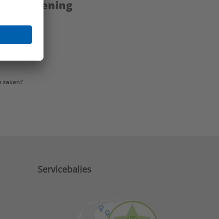
enstverlening
e zaken?
Servicebalies