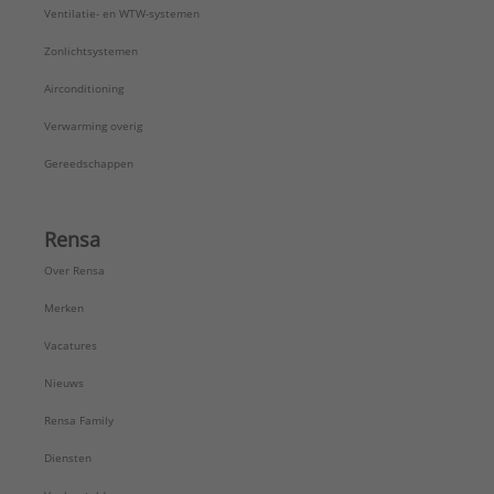
VdS keur:
Nee
Ventilatie- en WTW-systemen
Vetvrij:
Nee
Zonlichtsystemen
Volle doorlaat:
Ja
Werkende lengte aansluiting 1:
12,5 mm
Airconditioning
Werkende lengte aansluiting 2:
11 mm
Verwarming overig
Type:
Comap Valves
Serie:
Valve Technology
Gereedschappen
Rensa
Over Rensa
Merken
Vacatures
Nieuws
Rensa Family
Diensten