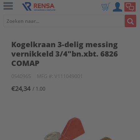
Kogelkraan 3-delig messing
vernikkeld 3/4"bn.xbt. 6826
COMAP
0540965
MFG #: V111049001
€24,34
/ 1.00