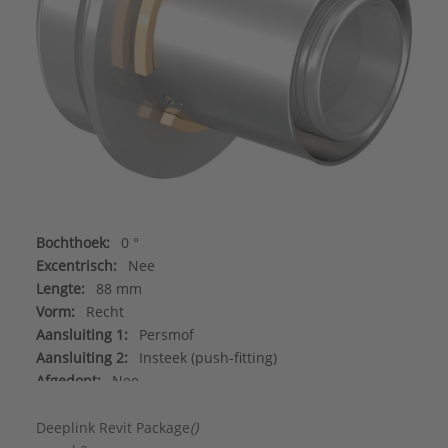
Bochthoek:
0 °
Excentrisch:
Nee
Lengte:
88 mm
Vorm:
Recht
Aansluiting 1:
Persmof
Aansluiting 2:
Insteek (push-fitting)
Afgedopt:
Nee
Contourcode aansluiting 1:
UP
DVGW-keur voor water:
Ja
Deeplink Revit Package
()