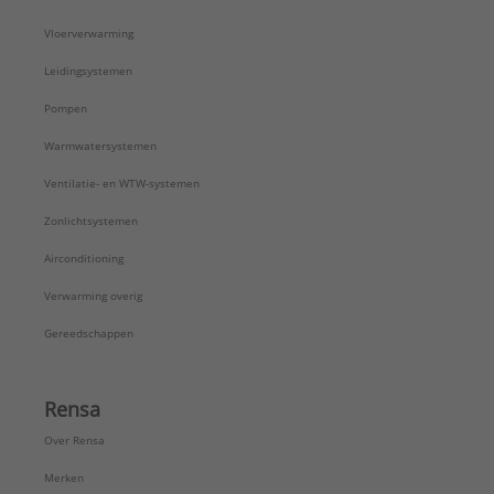
Vloerverwarming
Leidingsystemen
Pompen
Warmwatersystemen
Ventilatie- en WTW-systemen
Zonlichtsystemen
Airconditioning
Verwarming overig
Gereedschappen
Rensa
Over Rensa
Merken