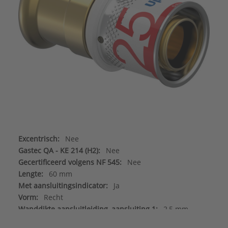
Excentrisch:
Nee
Gastec QA - KE 214 (H2):
Nee
Gecertificeerd volgens NF 545:
Nee
Lengte:
60 mm
Met aansluitingsindicator:
Ja
Vorm:
Recht
Wanddikte aansluitleiding, aansluiting 1:
2,5 mm
Aansluiting 1:
Persmof