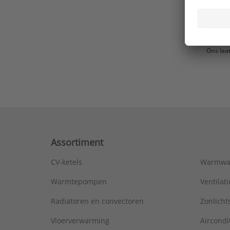
Ons laa
Assortiment
CV-ketels
Warmwa
Warmtepompen
Ventila
Radiatoren en convectoren
Zonlich
Vloerverwarming
Aircondi