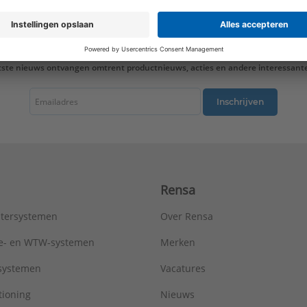
Lengte aansluiting 2:
35 mm
Lengte aansluiting 3:
32 mm
LPCB keur:
Nee
Materiaal aansluiting 1:
Messing
tste nieuws ontvangen omtrent productnieuws, acties en andere interessant
Materiaal aansluiting 2:
Messing
Materiaal aansluiting 3:
Messing
Materiaal afdichting:
Messing
Inschrijven
Max. werkdruk bij 20°C:
10 bar
Mediumtemperatuur (continu):
-35 - 200 °C
Meerdelig:
Nee
Merk:
VSH
Met aftapper:
Nee
Rensa
Met ontluchter:
Nee
Met pakkingen:
Nee
tersystemen
Over Rensa
Met stootnok/-rand:
Ja
Model:
T-stuk
tie- en WTW-systemen
Merken
Nom. diameter aansluiting 1:
DN 12
tsystemen
Vacatures
Nom. diameter aansluiting 2:
DN 12
Nom. diameter aansluiting 3:
DN 12
tioning
Nieuws
Oppervlaktebescherming aansluiting 1:
Vernikkeld