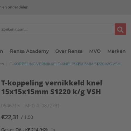
n en onderdelen
en
Rensa Academy
Over Rensa
MVO
Merken
gen
T-KOPPELING VERNIKKELD KNEL 15X15X15MM S1220 K/G VSH
T-koppeling vernikkeld knel
15x15x15mm S1220 k/g VSH
0546213
MFG #: 0872731
€22,31
/ 1.00
Gastec QA - KE 214 (H2):
Ja