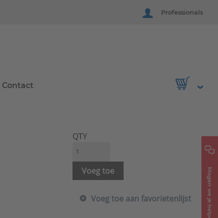
Professionals
Contact
QTY
Voeg toe
Mogen we je helpen?
Voeg toe aan favorietenlijst