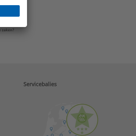
e zaken?
Servicebalies