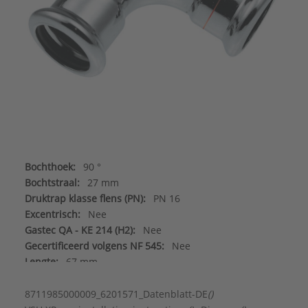
Bochthoek:
90 °
Bochtstraal:
27 mm
Druktrap klasse flens (PN):
PN 16
Excentrisch:
Nee
Gastec QA - KE 214 (H2):
Nee
Gecertificeerd volgens NF 545:
Nee
Lengte:
67 mm
Met aansluitingsindicator:
Nee
Vorm:
Bocht
8711985000009_6201571_Datenblatt-DE
()