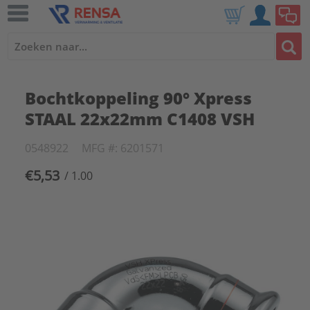
Bochtkoppeling 90° Xpress
STAAL 22x22mm C1408 VSH
0548922
MFG #: 6201571
€5,53
/ 1.00