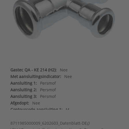
Gastec QA - KE 214 (H2):
Nee
Met aansluitingsindicator:
Nee
Aansluiting 1:
Persmof
Aansluiting 2:
Persmof
Aansluiting 3:
Persmof
Afgedopt:
Nee
Contourcode aansluiting 1:
M
Contourcode aansluiting 2:
M
Contourcode aansluiting 3:
M
8711985000009_6202603_Datenblatt-DE
()