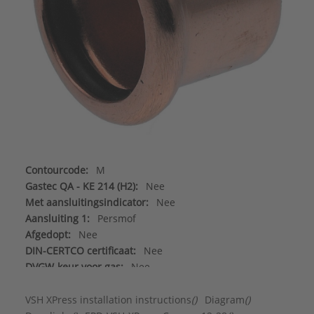
Contourcode:
M
Gastec QA - KE 214 (H2):
Nee
Met aansluitingsindicator:
Nee
Aansluiting 1:
Persmof
Afgedopt:
Nee
DIN-CERTCO certificaat:
Nee
DVGW-keur voor gas:
Nee
DVGW-keur voor water:
Ja
FM keur:
Nee
VSH XPress installation instructions
()
Diagram
()