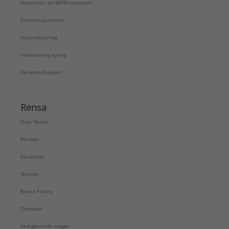
Ventilatie- en WTW-systemen
Zonlichtsystemen
Airconditioning
Verwarming overig
Gereedschappen
Rensa
Over Rensa
Merken
Vacatures
Nieuws
Rensa Family
Diensten
Veelgestelde vragen