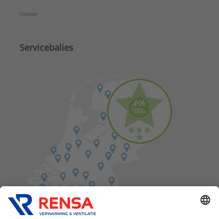
Contact
Servicebalies
Vind een balie in de buurt