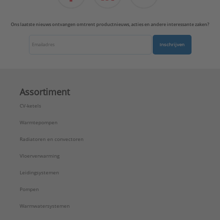
Onbehandeld
Systeemgebonden:
Ja
Ons laatste nieuws ontvangen omtrent productnieuws, acties en andere interessante zaken?
Type goedkeuring volgens BBR / EKS:
Nee
Uitwendige buisdiameter aansluiting 1:
12 mm
Inschrijven
ULC keur:
Nee
UL-keur:
Nee
VdS keur:
Nee
Wanddikte aansluiting 1:
1,3 mm
Assortiment
Werkende lengte aansluiting 1:
2 mm
CV-ketels
Type:
7301
Serie:
XPress Koper
Warmtepompen
Radiatoren en convectoren
Vloerverwarming
Leidingsystemen
Pompen
Warmwatersystemen