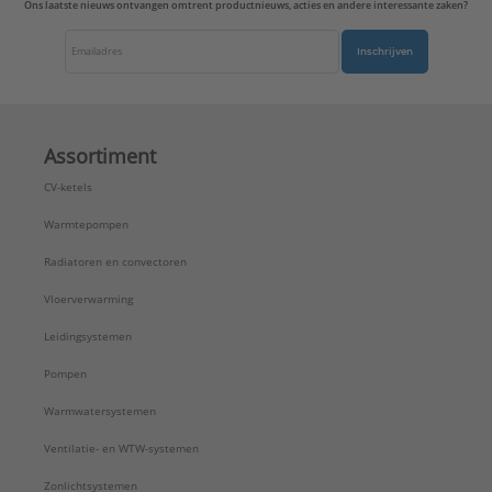
Ons laatste nieuws ontvangen omtrent productnieuws, acties en andere interessante zaken?
Inschrijven
Assortiment
CV-ketels
Warmtepompen
Radiatoren en convectoren
Vloerverwarming
Leidingsystemen
Pompen
Warmwatersystemen
Ventilatie- en WTW-systemen
Zonlichtsystemen