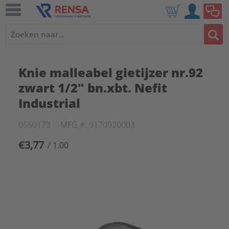
Knie malleabel gietijzer nr.92
zwart 1/2" bn.xbt. Nefit
Industrial
0550173
MFG #: 9170920003
€3,77
/ 1.00