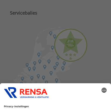
Servicebalies
Vind een balie in de buurt