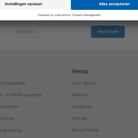
Materiaal aansluiting 1:
Messing
Materiaal aansluiting 2:
Messing
tste nieuws ontvangen omtrent productnieuws, acties en andere interessant
Materiaal afdichting:
Messing
Max. bedrijfsdruk bij max. medium temperatuur:
16 bar
Max. werkdruk bij 20°C:
16 bar
Inschrijven
Mediumtemperatuur (continu):
-20 - 120 °C
Merk:
Bonfix
Met aftapper:
Nee
Met ontluchter:
Nee
Met pakkingen:
Nee
Rensa
Met stootnok/-rand:
Ja
Met thermische isolatie:
Nee
tersystemen
Over Rensa
Met TUV goedkeuring:
Nee
Model:
Overig
tie- en WTW-systemen
Merken
Nom. diameter aansluiting 1:
DN 20
tsystemen
Vacatures
Nom. diameter aansluiting 2:
DN 20
Oppervlaktebehandeling aansluiting 1:
Onbehandeld
tioning
Nieuws
Oppervlaktebehandeling aansluiting 2:
Onbehandeld
ing overig
Rensa Family
Oppervlaktebescherming aansluiting 1:
Onbehandeld
Oppervlaktebescherming aansluiting 2:
Onbehandeld