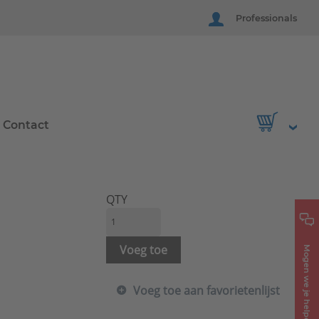
Professionals
Contact
QTY
Voeg toe
Mogen we je helpen?
Voeg toe aan favorietenlijst