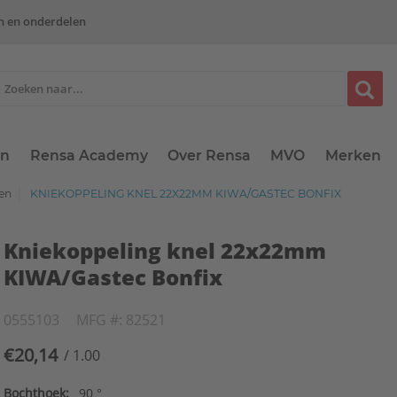
n en onderdelen
en
Rensa Academy
Over Rensa
MVO
Merken
gen
KNIEKOPPELING KNEL 22X22MM KIWA/GASTEC BONFIX
Kniekoppeling knel 22x22mm
KIWA/Gastec Bonfix
0555103
MFG #: 82521
€20,14
/ 1.00
Bochthoek:
90 °