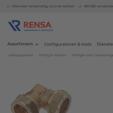
Alles voor verwarming, airco én sanitair
400.000+ producte
Assortiment
Configuratoren & tools
Dienst
Leidingsystemen
Fitting en Flenzen
Fittingen met 2 aansluitin