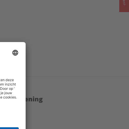
.pdf
()
inks
()
enstverlening