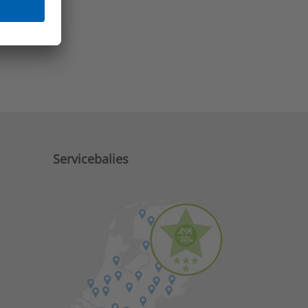
e zaken?
Servicebalies