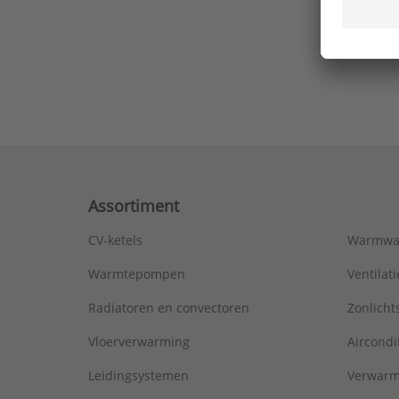
Ons laa
Assortiment
CV-ketels
Warmwa
Warmtepompen
Ventila
Radiatoren en convectoren
Zonlich
Vloerverwarming
Aircondi
Leidingsystemen
Verwarm