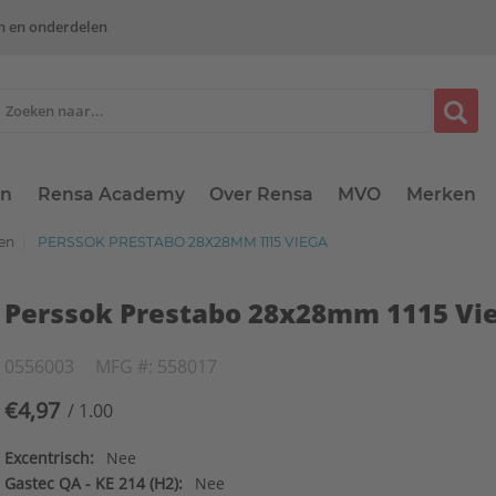
n en onderdelen
en
Rensa Academy
Over Rensa
MVO
Merken
gen
PERSSOK PRESTABO 28X28MM 1115 VIEGA
Perssok Prestabo 28x28mm 1115 Vi
0556003
MFG #: 558017
€4,97
/ 1.00
Excentrisch:
Nee
Gastec QA - KE 214 (H2):
Nee