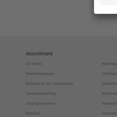
Ons laa
Assortiment
CV-ketels
Warmwa
Warmtepompen
Ventila
Radiatoren en convectoren
Zonlich
Vloerverwarming
Aircondi
Leidingsystemen
Verwarm
Pompen
Gereeds