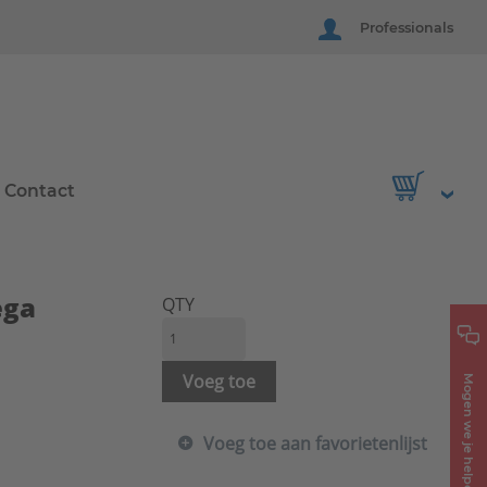
Professionals
Contact
ega
QTY
Voeg toe
Mogen we je helpen?
Voeg toe aan favorietenlijst