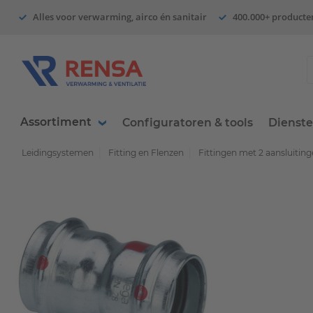
Alles voor verwarming, airco én sanitair
400.000+ producte
Assortiment
Configuratoren & tools
Dienst
Leidingsystemen
Fitting en Flenzen
Fittingen met 2 aansluitin