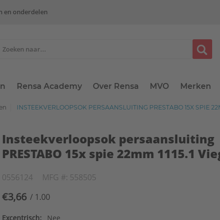
n en onderdelen
en
Rensa Academy
Over Rensa
MVO
Merken
gen
INSTEEKVERLOOPSOK PERSAANSLUITING PRESTABO 15X SPIE 22MM
Insteekverloopsok persaansluiting
PRESTABO 15x spie 22mm 1115.1 Vie
0556124
MFG #: 558505
€3,66
/ 1.00
Excentrisch:
Nee