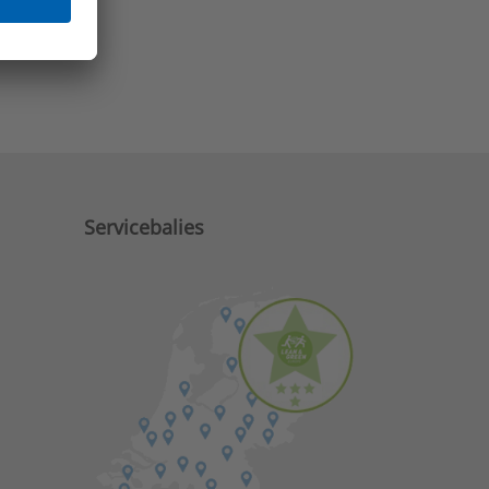
e zaken?
M)
Servicebalies