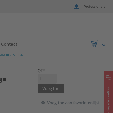
Professionals
Contact
 1115.1 VIEGA
QTY
ga
Voeg toe
Mogen we je helpen?
Voeg toe aan favorietenlijst