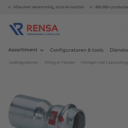
Alles voor verwarming, airco én sanitair
400.000+ producte
Assortiment
Configuratoren & tools
Dienst
Leidingsystemen
Fitting en Flenzen
Fittingen met 2 aansluitin