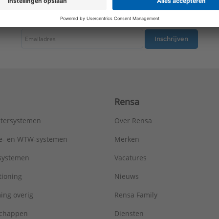
Kwaliteitsklasse aansluiting 2:
St 35 (1.0308)
tste nieuws ontvangen omtrent productnieuws, acties en andere interessant
LPCB keur:
Nee
Materiaal aansluiting 1:
Staal
Materiaal aansluiting 2:
Staal
Inschrijven
Materiaal afdichting:
Ethyleen-Propyleen-Dieen-Monomeer (EPD
Max. bedrijfsdruk bij max. medium temperatuur:
16 bar
Max. werkdruk bij 20°C:
16 bar
Mediumtemperatuur (continu):
-25 - 105 °C
Merk:
Viega
Rensa
Met aftapper:
Nee
Met ontluchter:
Nee
tersystemen
Over Rensa
Met pakkingen:
Ja
Met stootnok/-rand:
Nee
tie- en WTW-systemen
Merken
Met thermische isolatie:
Nee
tsystemen
Vacatures
Met TUV goedkeuring:
Ja
Model:
1-delig
tioning
Nieuws
Nom. diameter aansluiting 1:
DN 20
ing overig
Rensa Family
Nom. diameter aansluiting 2:
DN 12
Oppervlaktebehandeling aansluiting 1:
Onbehandeld
chappen
Diensten
Oppervlaktebehandeling aansluiting 2:
Onbehandeld