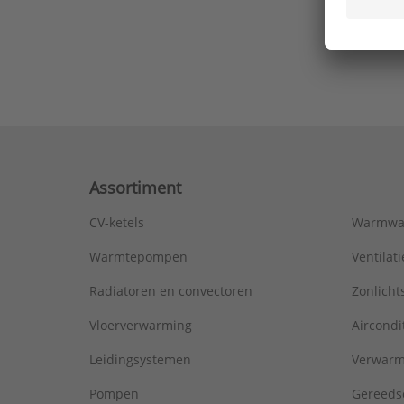
Ons laa
Assortiment
CV-ketels
Warmwa
Warmtepompen
Ventila
Radiatoren en convectoren
Zonlich
Vloerverwarming
Aircondi
Leidingsystemen
Verwarm
Pompen
Gereeds