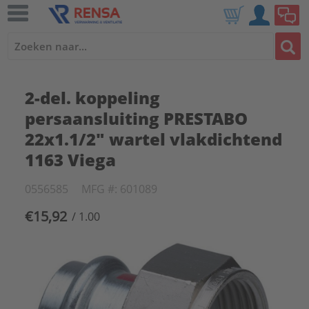
2-del. koppeling
persaansluiting PRESTABO
22x1.1/2" wartel vlakdichtend
1163 Viega
0556585
MFG #: 601089
€15,92
/ 1.00