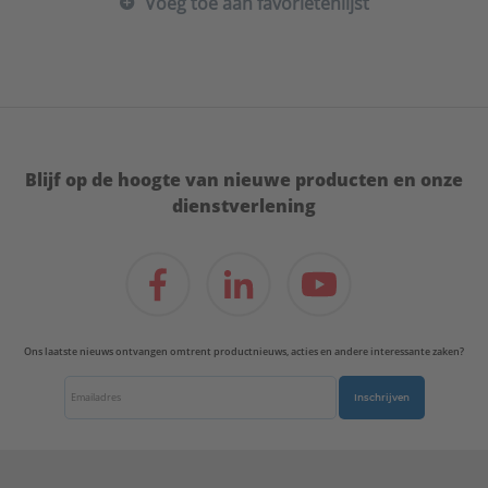
Voeg toe aan favorietenlijst
Materiaal afdichting:
Messing
Max. werkdruk bij 20°C:
10 bar
Mediumtemperatuur (continu):
-35 - 200 °C
Merk:
VSH
Met aftapper:
Nee
Met ontluchter:
Nee
Met pakkingen:
Nee
Blijf op de hoogte van nieuwe producten en onze
Met stootnok/-rand:
Ja
dienstverlening
Model:
1-delig
Nom. diameter aansluiting 1:
DN 20
Nom. diameter aansluiting 2:
3/4" (20)
Oppervlaktebehandeling aansluiting 1:
Onbehandeld
Oppervlaktebehandeling aansluiting 2:
Ons laatste nieuws ontvangen omtrent productnieuws, acties en andere interessante zaken?
Onbehandeld
Oppervlaktebescherming aansluiting 1:
Inschrijven
Onbehandeld
Oppervlaktebescherming aansluiting 2:
Onbehandeld