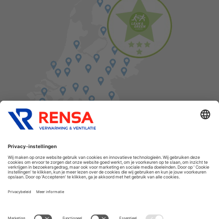
Vind een balie in de buurt
Cookies
Privacyverklaring
Algemene voorwaarden
Disclaimer