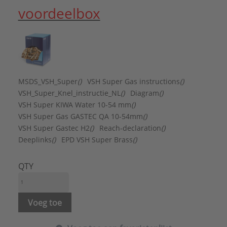
Buitendraad conisch BSPT-R (ISO 7-1 / EN 10226-1)
voordeelbox
Afgedopt:
Nee
Druktrap klasse flens:
PN 10
DVGW-keur voor gas:
Ja
DVGW-keur voor water:
Ja
FM keur:
Nee
Gastec QA:
Ja
MSDS_VSH_Super
()
VSH Super Gas instructions
()
Hoge treksterkte:
Ja
VSH_Super_Knel_instructie_NL
()
Diagram
()
Hoofdkleur fitting:
Messing
VSH Super KIWA Water 10-54 mm
()
KIWA-keur:
Ja
VSH Super Gas GASTEC QA 10-54mm
()
KOMO-keur:
Nee
VSH Super Gastec H2
()
Reach-declaration
()
Kwaliteitsklasse aansluiting 1:
Deeplinks
()
EPD VSH Super Brass
()
CuZn40Pb2 (CW617N)
Kwaliteitsklasse aansluiting 2:
CuZn40Pb2 (CW617N)
QTY
Lengte aansluiting 1:
24 mm
Lengte aansluiting 2:
22 mm
LPCB keur:
Nee
Voeg toe
Materiaal aansluiting 1:
Messing
Materiaal aansluiting 2:
Messing