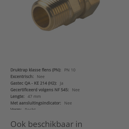
Druktrap klasse flens (PN):
PN 10
Excentrisch:
Nee
Gastec QA - KE 214 (H2):
Ja
Gecertificeerd volgens NF 545:
Nee
Lengte:
47 mm
Met aansluitingsindicator:
Nee
Vorm:
Recht
Aansluiting 1:
Knelring
Ook beschikbaar in
Aansluiting 2: