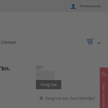
Professionals
Contact
"bn.
QTY
Voeg toe
Mogen we je helpen?
Voeg toe aan favorietenlijst