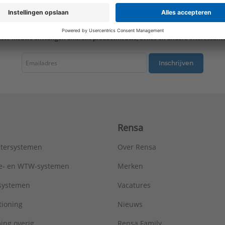
Kwaliteitsklasse aansluiting 2:
CuZn40Pb2 (CW617N)
Lengte aansluiting 1:
23,5 mm
Lengte aansluiting 2:
10 mm
tste nieuws ontvangen omtrent productnieuws, acties en andere interessant
LPCB keur:
Nee
Materiaal aansluiting 1:
Messing
Materiaal aansluiting 2:
Messing
Inschrijven
Materiaal afdichting:
Messing
Max. werkdruk bij 20°C:
10 bar
Mediumtemperatuur (continu):
-35 - 200 °C
Merk:
VSH
Met aftapper:
Nee
Rensa
Met ontluchter:
Nee
Met pakkingen:
Nee
tersystemen
Over Rensa
Met stootnok/-rand:
Ja
Model:
1-delig
tie- en WTW-systemen
Merken
Nom. diameter aansluiting 1:
DN 12
tsystemen
Vacatures
Nom. diameter aansluiting 2:
3/8" (10)
Oppervlaktebehandeling aansluiting 1:
Onbehandeld
tioning
Nieuws
Oppervlaktebehandeling aansluiting 2:
Onbehandeld
ing overig
Rensa Family
Oppervlaktebescherming aansluiting 1:
Onbehandeld