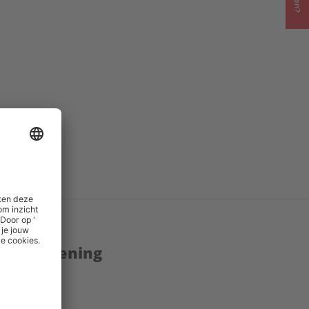
s
()
enstverlening