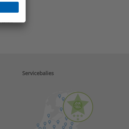
e zaken?
Servicebalies