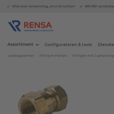
Alles voor verwarming, airco én sanitair
400.000+ producte
Assortiment
Configuratoren & tools
Dienst
Leidingsystemen
Fitting en Flenzen
Fittingen met 2 aansluitin