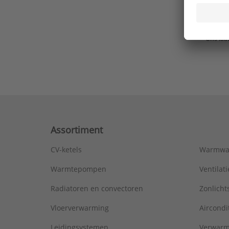
Ons laa
Assortiment
CV-ketels
Warmwa
Warmtepompen
Ventila
Radiatoren en convectoren
Zonlich
Vloerverwarming
Aircondi
Leidingsystemen
Verwarm