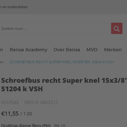
n en onderdelen
en
Rensa Academy
Over Rensa
MVO
Merken
gen
SCHROEFBUS RECHT SUPER KNEL 15X3/8"BN. S1204 K VSH
Schroefbus recht Super knel 15x3/8
S1204 k VSH
0557042
MFG #: 0862312
€11,55
/ 1.00
Druktrap klasse flens (PN):
PN 10