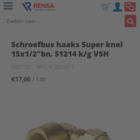
Schroefbus haaks Super knel
15x1/2"bn. S1214 k/g VSH
0557152
MFG #: 0865471
€17,66
/ 1.00