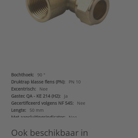
Bochthoek:
90 °
Druktrap klasse flens (PN):
PN 10
Excentrisch:
Nee
Gastec QA - KE 214 (H2):
Ja
Gecertificeerd volgens NF 545:
Nee
Lengte:
50 mm
Met aansluitingsindicator:
Nee
Vorm:
Bocht
Ook beschikbaar in
Aansluiting 1:
Knelring