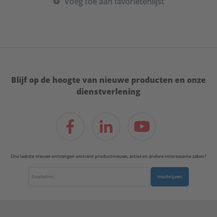
Voeg toe aan favorietenlijst
Materiaal aansluiting 1:
Messing
Materiaal aansluiting 2:
Messing
Materiaal afdichting:
Messing
Max. werkdruk bij 20°C:
10 bar
Mediumtemperatuur (continu):
-35 - 200 °C
Merk:
VSH
Met aftapper:
Nee
Blijf op de hoogte van nieuwe producten en onze
Met ontluchter:
Nee
dienstverlening
Met pakkingen:
Nee
Met stootnok/-rand:
Ja
Model:
1-delig
Nom. diameter aansluiting 1:
DN 12
Nom. diameter aansluiting 2:
1/2" (15)
Oppervlaktebehandeling aansluiting 1:
Ons laatste nieuws ontvangen omtrent productnieuws, acties en andere interessante zaken?
Onbehandeld
Oppervlaktebehandeling aansluiting 2:
Inschrijven
Onbehandeld
Oppervlaktebescherming aansluiting 1:
Onbehandeld