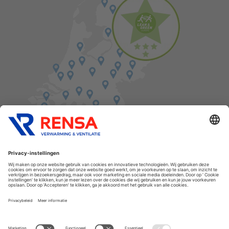
Vind een balie in de buurt
Cookies
Privacyverklaring
Algemene voorwaarden
Disclaimer