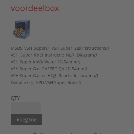
Aansluiting 2:
voordeelbox
Binnendraad cilindrisch BSPT-Rp (ISO 7-1 / EN
10226-1)
Afgedopt:
Nee
Druktrap klasse flens:
PN 10
DVGW-keur voor gas:
Ja
DVGW-keur voor water:
Ja
MSDS_VSH_Super
()
VSH Super Gas instructions
()
FM keur:
Nee
VSH_Super_Knel_instructie_NL
()
Diagram
()
Gastec QA:
Ja
VSH Super KIWA Water 10-54 mm
()
Hoge treksterkte:
Ja
VSH Super Gas GASTEC QA 10-54mm
()
Hoofdkleur fitting:
Messing
VSH Super Gastec H2
()
Reach-declaration
()
KIWA-keur:
Ja
Deeplinks
()
EPD VSH Super Brass
()
KOMO-keur:
Nee
Kwaliteitsklasse aansluiting 1:
CuZn40Pb2 (CW617N)
QTY
Kwaliteitsklasse aansluiting 2:
CuZn40Pb2 (CW617N)
Lengte aansluiting 1:
37 mm
Voeg toe
Lengte aansluiting 2:
28 mm
LPCB keur:
Nee