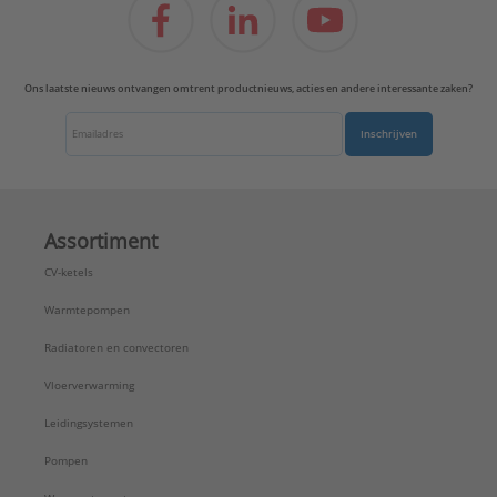
UL-keur:
Nee
VdS keur:
Nee
Type:
BSI-8-10
Ons laatste nieuws ontvangen omtrent productnieuws, acties en andere interessante zaken?
Serie:
Beugels
Inschrijven
Assortiment
CV-ketels
Warmtepompen
Radiatoren en convectoren
Vloerverwarming
Leidingsystemen
Pompen