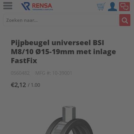
Pijpbeugel universeel BSI
M8/10 Ø15-19mm met inlage
FastFix
0560482
MFG #: 10-39001
€2,12
/ 1.00