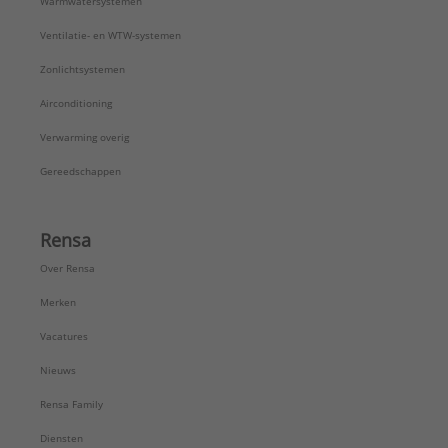
Warmwatersystemen
Ventilatie- en WTW-systemen
Zonlichtsystemen
Airconditioning
Verwarming overig
Gereedschappen
Rensa
Over Rensa
Merken
Vacatures
Nieuws
Rensa Family
Diensten