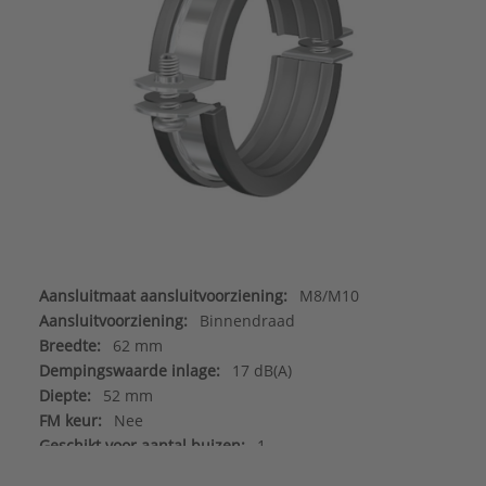
Aansluitmaat aansluitvoorziening:
M8/M10
Aansluitvoorziening:
Binnendraad
Breedte:
62 mm
Dempingswaarde inlage:
17 dB(A)
Diepte:
52 mm
FM keur:
Nee
Geschikt voor aantal buizen:
1
Geschikt voor aluminium buis:
Nee