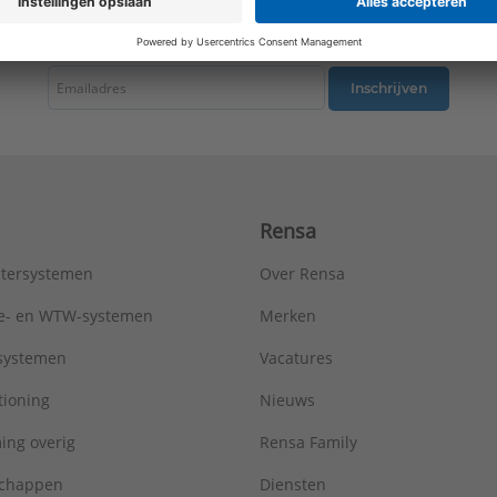
Mediumtemperatuur (continu):
-40 - 120 °C
tste nieuws ontvangen omtrent productnieuws, acties en andere interessant
Merk:
FastFix
Nom. diameter:
1 1/4" (32)
Oppervlaktebescherming:
Elektrolytisch verzinkt
Inschrijven
Sluitvoorziening:
Dubbel schroef
Toegestane werkbelasting:
1000 N
Uitwendige buisdiameter:
38 - 43 mm
ULC keur:
Nee
UL-keur:
Nee
Rensa
VdS keur:
Nee
Type:
BSI-8-10
tersystemen
Over Rensa
Serie:
Beugels
tie- en WTW-systemen
Merken
tsystemen
Vacatures
tioning
Nieuws
ing overig
Rensa Family
chappen
Diensten