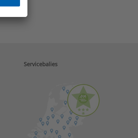
e zaken?
Servicebalies