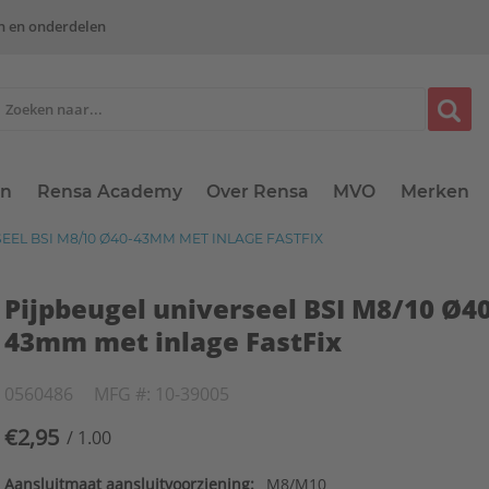
n en onderdelen
en
Rensa Academy
Over Rensa
MVO
Merken
EL BSI M8/10 Ø40-43MM MET INLAGE FASTFIX
Pijpbeugel universeel BSI M8/10 Ø40
43mm met inlage FastFix
0560486
MFG #: 10-39005
€2,95
/ 1.00
Aansluitmaat aansluitvoorziening:
M8/M10