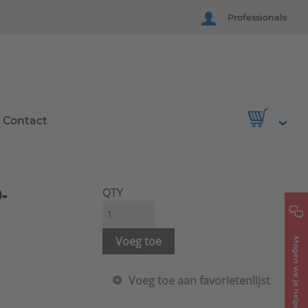
Professionals
Contact
-
QTY
Voeg toe
Mogen we je helpen?
Voeg toe aan favorietenlijst