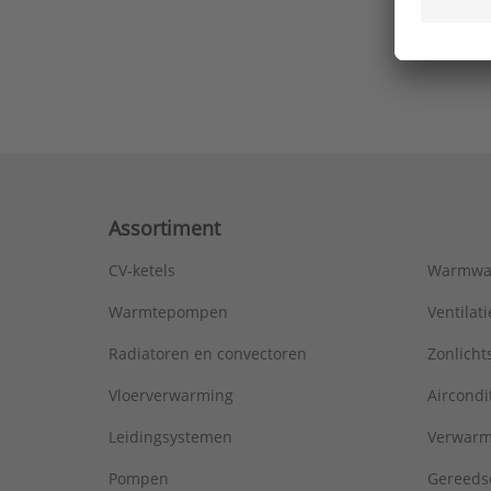
Ons laa
Assortiment
CV-ketels
Warmwa
Warmtepompen
Ventila
Radiatoren en convectoren
Zonlich
Vloerverwarming
Aircondi
Leidingsystemen
Verwarm
Pompen
Gereeds