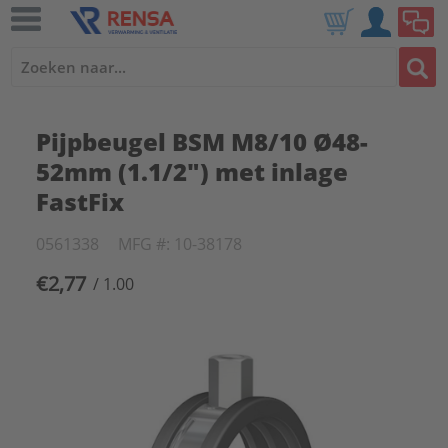
Pijpbeugel BSM M8/10 Ø48-
52mm (1.1/2") met inlage
FastFix
0561338
MFG #: 10-38178
€2,77
/ 1.00