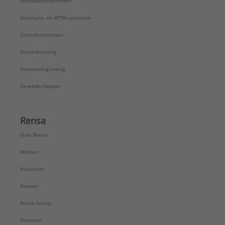
Warmwatersystemen
Ventilatie- en WTW-systemen
Zonlichtsystemen
Airconditioning
Verwarming overig
Gereedschappen
Rensa
Over Rensa
Merken
Vacatures
Nieuws
Rensa Family
Diensten