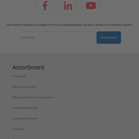
UL-keur:
Nee
VdS keur:
Nee
Type:
BSM
Ons laatste nieuws ontvangen omtrent productnieuws, acties en andere interessante zaken?
Serie:
Beugels
Inschrijven
Assortiment
CV-ketels
Warmtepompen
Radiatoren en convectoren
Vloerverwarming
Leidingsystemen
Pompen