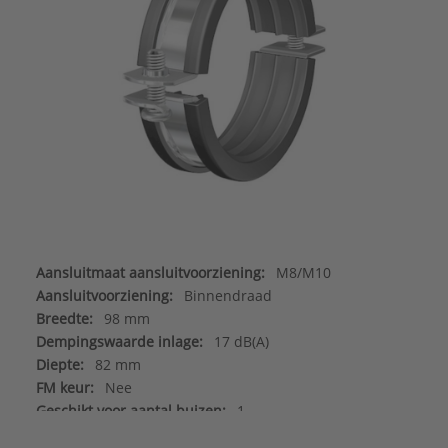
Aansluitmaat aansluitvoorziening:
M8/M10
Aansluitvoorziening:
Binnendraad
Breedte:
98 mm
Dempingswaarde inlage:
17 dB(A)
Diepte:
82 mm
FM keur:
Nee
Geschikt voor aantal buizen:
1
Geschikt voor aluminium buis:
Nee