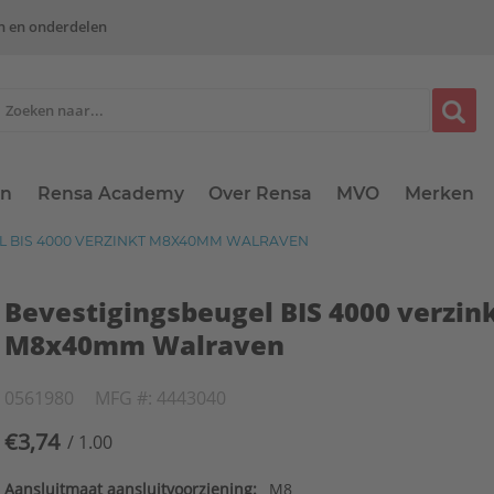
n en onderdelen
en
Rensa Academy
Over Rensa
MVO
Merken
L BIS 4000 VERZINKT M8X40MM WALRAVEN
Bevestigingsbeugel BIS 4000 verzin
M8x40mm Walraven
0561980
MFG #: 4443040
€3,74
/ 1.00
Aansluitmaat aansluitvoorziening:
M8