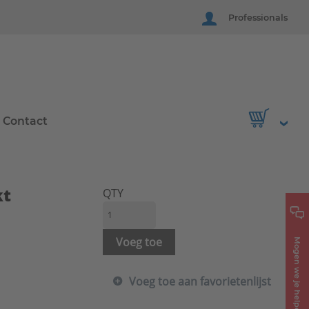
Professionals
Contact
kt
QTY
Voeg toe
Mogen we je helpen?
Voeg toe aan favorietenlijst