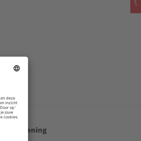
et
()
enstverlening