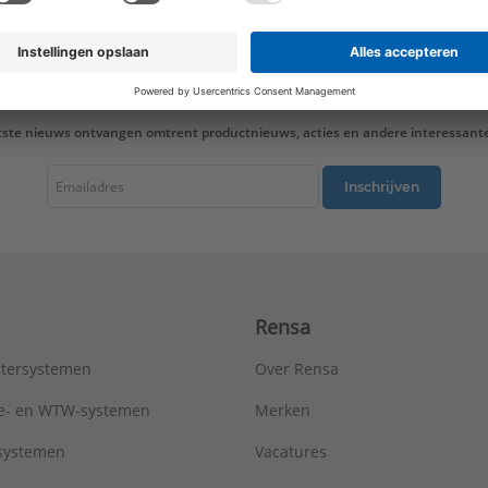
Mediumtemperatuur (continu):
-40 - 315 °C
Merk:
Walraven
Nom. diameter:
DN 32
Oppervlaktebehandeling:
Onbehandeld
Oppervlaktebescherming:
Elektrolytisch verzinkt
tste nieuws ontvangen omtrent productnieuws, acties en andere interessant
Sluitvoorziening:
Dubbel schroef
Toegestane werkbelasting:
910 N
Uitwendige buisdiameter:
40 - 40 mm
Inschrijven
ULC keur:
Nee
UL-keur:
Nee
VdS keur:
Nee
Type:
M8 elektrolytisch verzinkt
Serie:
4000
Rensa
tersystemen
Over Rensa
tie- en WTW-systemen
Merken
tsystemen
Vacatures