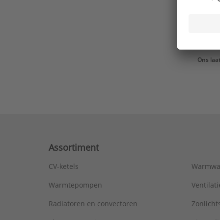
Ons laa
Assortiment
CV-ketels
Warmwa
Warmtepompen
Ventila
Radiatoren en convectoren
Zonlich