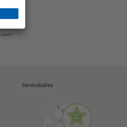
e zaken?
Servicebalies