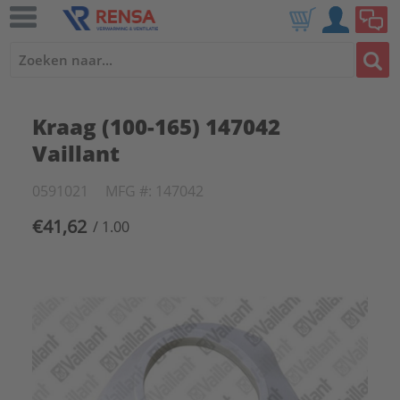
Kraag (100-165) 147042
Vaillant
0591021
MFG #: 147042
€41,62
/ 1.00