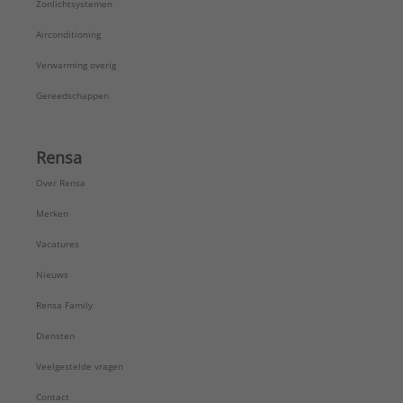
Zonlichtsystemen
Airconditioning
Verwarming overig
Gereedschappen
Rensa
Over Rensa
Merken
Vacatures
Nieuws
Rensa Family
Diensten
Veelgestelde vragen
Contact