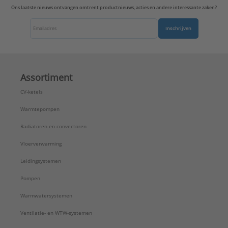
Ons laatste nieuws ontvangen omtrent productnieuws, acties en andere interessante zaken?
Inschrijven
Assortiment
CV-ketels
Warmtepompen
Radiatoren en convectoren
Vloerverwarming
Leidingsystemen
Pompen
Warmwatersystemen
Ventilatie- en WTW-systemen