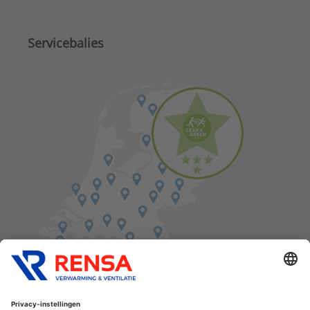
Servicebalies
Vind een balie in de buurt