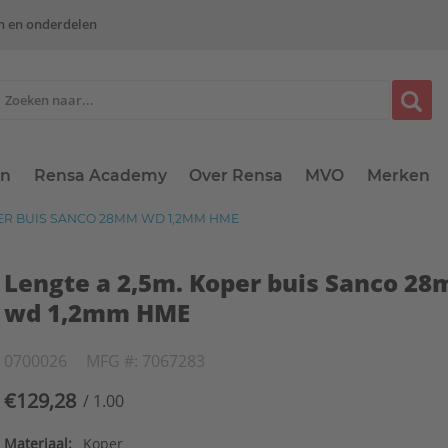
n en onderdelen
en
Rensa Academy
Over Rensa
MVO
Merken
PER BUIS SANCO 28MM WD 1,2MM HME
Lengte a 2,5m. Koper buis Sanco 2
wd 1,2mm HME
0700026
MFG #: 7067283
€129,28
/ 1.00
Materiaal:
Koper