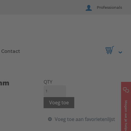
Professionals
Contact
8mm
QTY
Voeg toe
Mogen we je helpen?
Voeg toe aan favorietenlijst