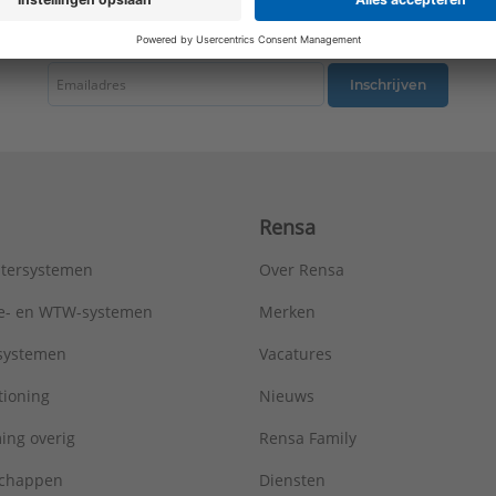
tste nieuws ontvangen omtrent productnieuws, acties en andere interessant
Inschrijven
Rensa
tersystemen
Over Rensa
tie- en WTW-systemen
Merken
tsystemen
Vacatures
tioning
Nieuws
ing overig
Rensa Family
chappen
Diensten