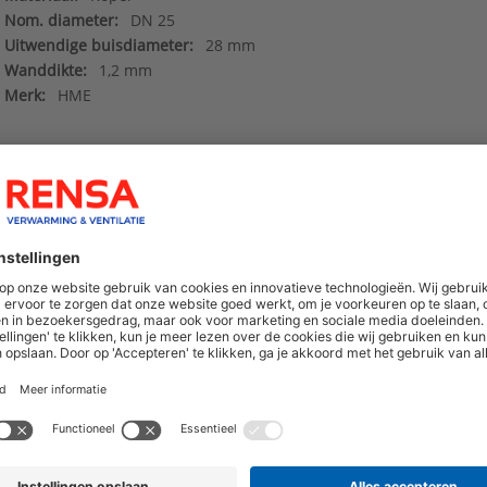
Nom. diameter:
DN 25
Uitwendige buisdiameter:
28 mm
Wanddikte:
1,2 mm
Merk:
HME
hoogte van nieuwe producten en onze di