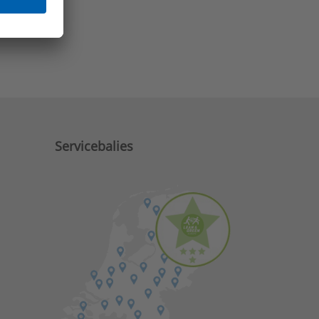
e zaken?
Servicebalies