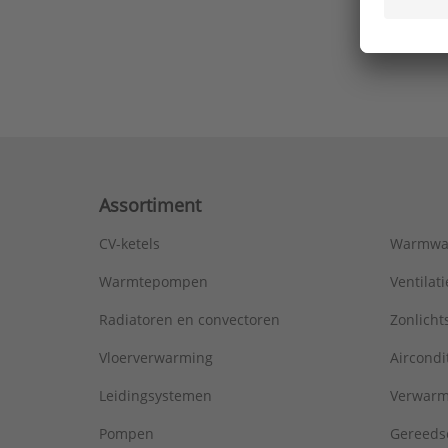
Ons laa
Assortiment
CV-ketels
Warmwa
Warmtepompen
Ventila
Radiatoren en convectoren
Zonlich
Vloerverwarming
Aircondi
Leidingsystemen
Verwarm
Pompen
Gereeds