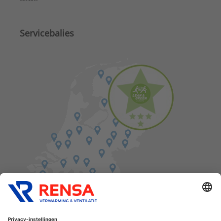
Servicebalies
Vind een balie in de buurt