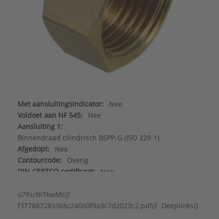
Met aansluitingsindicator:
Nee
Voldoet aan NF 545:
Nee
Aansluiting 1:
Binnendraad cilindrisch BSPP-G (ISO 228-1)
Afgedopt:
Nee
Contourcode:
Overig
DIN-CERTCO certificaat:
Nee
DVGW-keur voor gas:
Nee
DVGW-keur voor water:
Nee
u7Ku9KFkwMc
()
FM keur:
Nee
f377887283368c24060f9a3c7d2023c2.pdf
()
Deeplinks
()
Gastec QA:
Nee