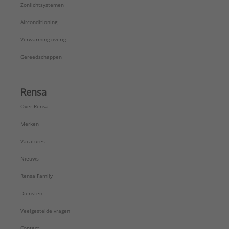
Zonlichtsystemen
Airconditioning
Verwarming overig
Gereedschappen
Rensa
Over Rensa
Merken
Vacatures
Nieuws
Rensa Family
Diensten
Veelgestelde vragen
Contact