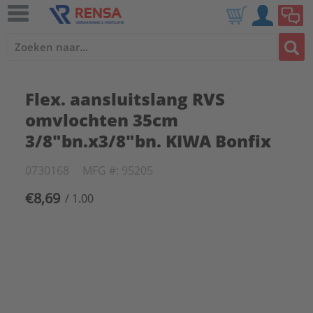
Flex. aansluitslang RVS
omvlochten 35cm
3/8"bn.x3/8"bn. KIWA Bonfix
0730168
MFG #: 95205
€8,69
/ 1.00