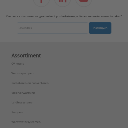
Werkende lengte:
350 mm
Type:
35 centimeter
Ons laatste nieuws ontvangen omtrent productnieuws, acties en andere interessante zaken?
Serie:
Flexibele RVS aansluitleidingen voo
Inschrijven
Assortiment
CV-ketels
Warmtepompen
Radiatoren en convectoren
Vloerverwarming
Leidingsystemen
Pompen
Warmwatersystemen