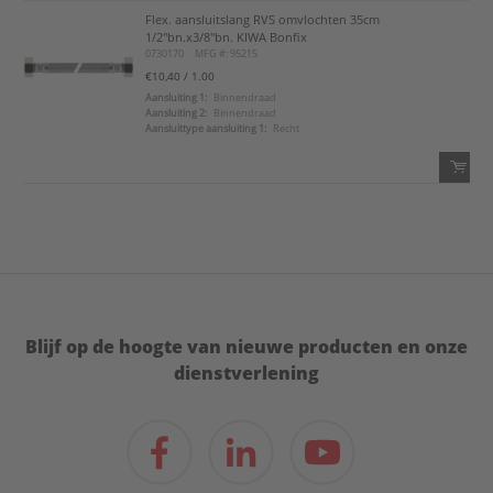
Flex. aansluitslang RVS omvlochten 35cm
QTY:
1/2"bn.x3/8"bn. KIWA Bonfix
0730170
MFG #: 95215
Voeg toe
€10,40
/ 1.00
Aansluiting 1:
Binnendraad
Aansluiting 2:
Binnendraad
Voeg toe aan favorietenlijst
Aansluittype aansluiting 1:
Recht
QTY:
Voeg toe
Voeg toe aan favorietenlijst
Blijf op de hoogte van nieuwe producten en onze
dienstverlening