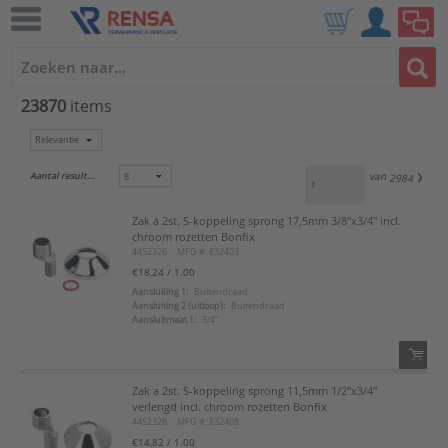
23870
items
Aantal resultaten:
van
2984
Zak a 2st. S-koppeling sprong 17,5mm 3/8"x3/4" incl.
chroom rozetten Bonfix
4452326
MFG #: 832403
€18,24
/ 1.00
Aansluiting 1:
Buitendraad
Aansluiting 2 (uitloop):
Buitendraad
Aansluitmaat 1:
3/4"
Zak a 2st. S-koppeling sprong 11,5mm 1/2"x3/4"
QTY:
verlengd incl. chroom rozetten Bonfix
4452328
MFG #: 832408
Voeg toe
€14,82
/ 1.00