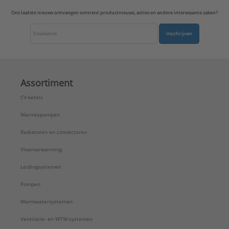
Ons laatste nieuws ontvangen omtrent productnieuws, acties en andere interessante zaken?
Inschrijven
Assortiment
CV-ketels
Warmtepompen
Radiatoren en convectoren
Vloerverwarming
Leidingsystemen
Pompen
Warmwatersystemen
Ventilatie- en WTW-systemen