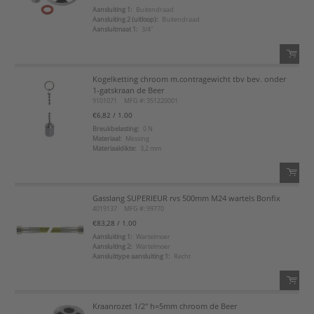
Aansluiting 1:
Buitendraad
Aansluiting 2 (uitloop):
Buitendraad
Voeg toe aan favorietenlijst
Aansluitmaat 1:
3/4"
Kogelketting chroom m.contragewicht tbv bev. onder
QTY:
1-gatskraan de Beer
9101071
MFG #: 351220001
Voeg toe
€6,82
/ 1.00
Breukbelasting:
0 N
Materiaal:
Messing
Voeg toe aan favorietenlijst
Materiaaldikte:
3,2 mm
Gasslang SUPERIEUR rvs 500mm M24 wartels Bonfix
QTY:
4019137
MFG #: 99770
€83,28
/ 1.00
Voeg toe
Aansluiting 1:
Wartelmoer
Aansluiting 2:
Wartelmoer
Aansluittype aansluiting 1:
Recht
Voeg toe aan favorietenlijst
Kraanrozet 1/2" h=5mm chroom de Beer
QTY: