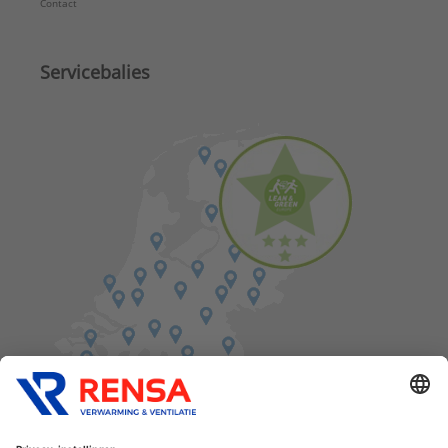
Contact
Servicebalies
Vind een balie in de buurt