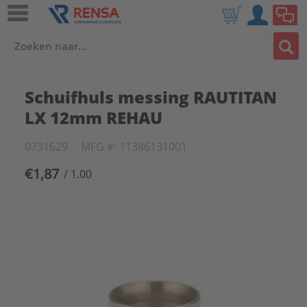
Schuifhuls messing RAUTITAN
LX 12mm REHAU
0731629
MFG #: 11386131001
€1,87
/ 1.00