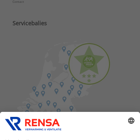
Contact
Servicebalies
Vind een balie in de buurt