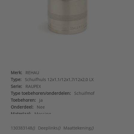
Merk:
REHAU
Type:
Schuifhuls 12x1,1/12x1,7/12x2,0 LX
Serie:
RAUPEX
Type toebehoren/onderdelen:
Schuifmof
Toebehoren:
Ja
Onderdeel:
Nee
Materiaal:
Messing
130383148
()
Deeplinks
()
Maattekening
()