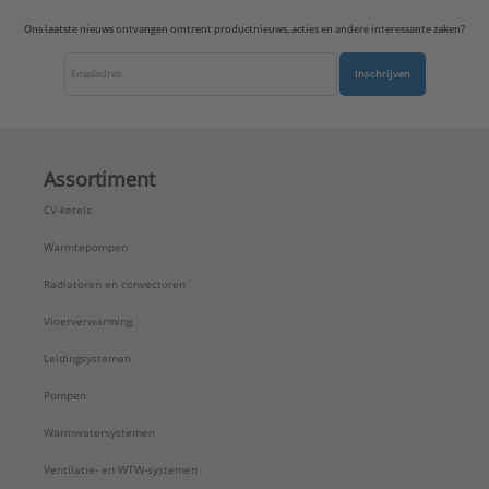
Ons laatste nieuws ontvangen omtrent productnieuws, acties en andere interessante zaken?
Inschrijven
Assortiment
CV-ketels
Warmtepompen
Radiatoren en convectoren
Vloerverwarming
Leidingsystemen
Pompen
Warmwatersystemen
Ventilatie- en WTW-systemen