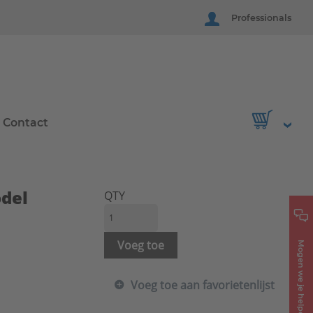
Professionals
Contact
del
QTY
Voeg toe
Mogen we je helpen?
Voeg toe aan favorietenlijst