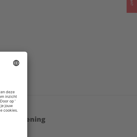
757
()
enstverlening