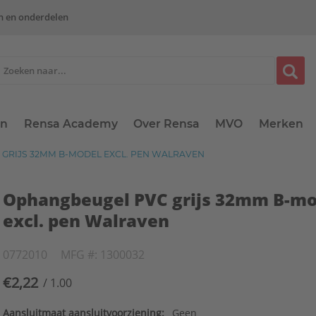
n en onderdelen
en
Rensa Academy
Over Rensa
MVO
Merken
GRIJS 32MM B-MODEL EXCL. PEN WALRAVEN
Ophangbeugel PVC grijs 32mm B-mo
excl. pen Walraven
0772010
MFG #: 1300032
€2,22
/ 1.00
Aansluitmaat aansluitvoorziening:
Geen