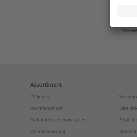
Ons laa
Assortiment
CV-ketels
Warmwa
Warmtepompen
Ventila
Radiatoren en convectoren
Zonlich
Vloerverwarming
Aircondi