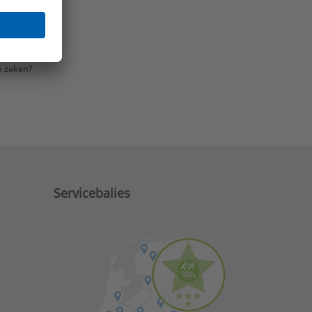
e zaken?
Servicebalies