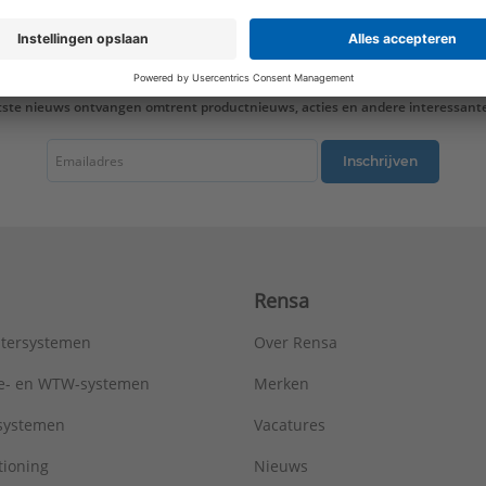
Oppervlaktebehandeling:
Onbehandeld
Oppervlaktebescherming:
Onbehandeld
Sluitvoorziening:
Schroef
Toegestane werkbelasting:
700 N
tste nieuws ontvangen omtrent productnieuws, acties en andere interessant
Uitwendige buisdiameter:
32 - 32 mm
ULC keur:
Nee
UL-keur:
Nee
Inschrijven
VdS keur:
Nee
Vorm:
Strip
Merk:
Walraven
Type:
PVC grijs
Serie:
Kunststof beugel
Rensa
tersystemen
Over Rensa
tie- en WTW-systemen
Merken
tsystemen
Vacatures
tioning
Nieuws