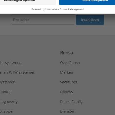
tste nieuws ontvangen omtrent productnieuws, acties en andere interessant
Inschrijven
Rensa
tersystemen
Over Rensa
tie- en WTW-systemen
Merken
tsystemen
Vacatures
tioning
Nieuws
ing overig
Rensa Family
chappen
Diensten