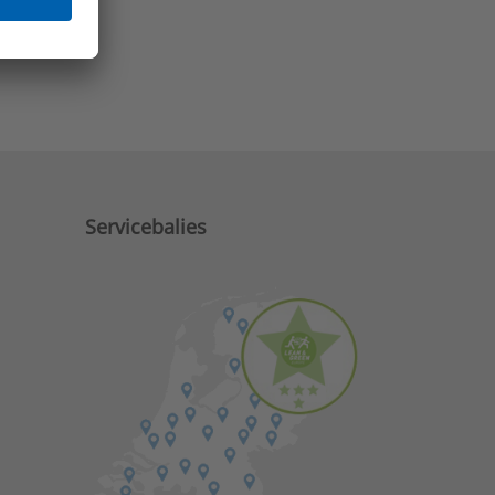
e zaken?
Servicebalies