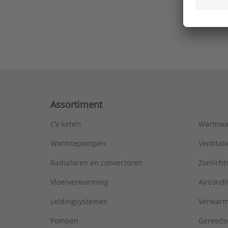
Ons laa
Assortiment
CV-ketels
Warmwa
Warmtepompen
Ventila
Radiatoren en convectoren
Zonlich
Vloerverwarming
Aircondi
Leidingsystemen
Verwarm
Pompen
Gereeds