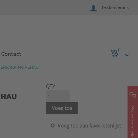
Professionals
Contact
SVERPAKKING REHAU
QTY
EHAU
Voeg toe
Mogen we je helpen?
Voeg toe aan favorietenlijst