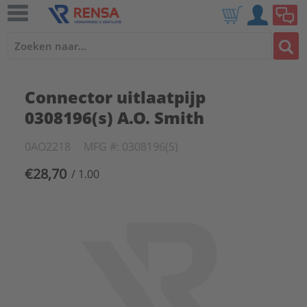
Connector uitlaatpijp
0308196(s) A.O. Smith
0AO2218
MFG #: 0308196(S)
€28,70
/ 1.00