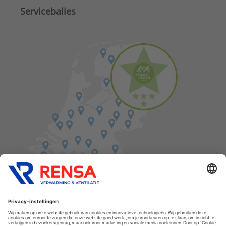
Servicebalies
Vind een balie in de buurt