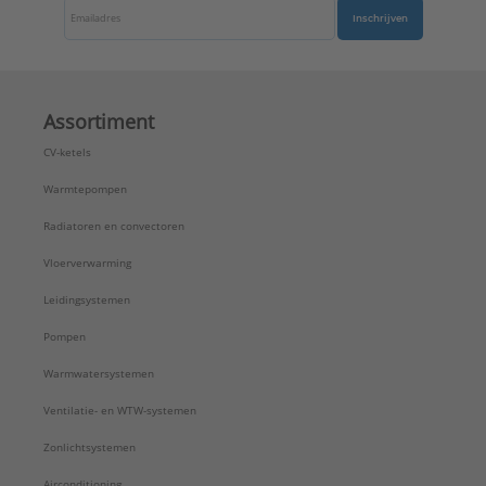
Inschrijven
Assortiment
CV-ketels
Warmtepompen
Radiatoren en convectoren
Vloerverwarming
Leidingsystemen
Pompen
Warmwatersystemen
Ventilatie- en WTW-systemen
Zonlichtsystemen
Airconditioning