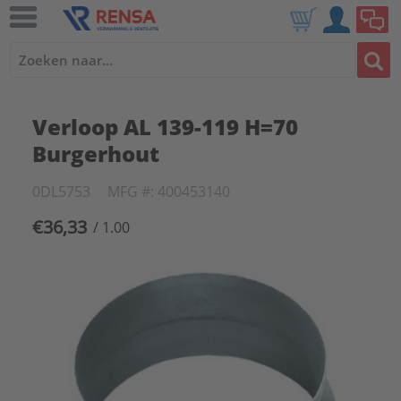
Verloop AL 139-119 H=70
Burgerhout
0DL5753
MFG #: 400453140
€36,33
/ 1.00