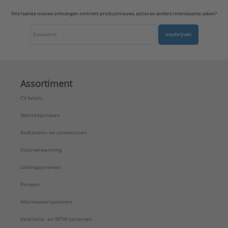
Serie:
Plakplaat AL
Ons laatste nieuws ontvangen omtrent productnieuws, acties en andere interessante zaken?
Inschrijven
Assortiment
CV-ketels
Warmtepompen
Radiatoren en convectoren
Vloerverwarming
Leidingsystemen
Pompen
Warmwatersystemen
Ventilatie- en WTW-systemen