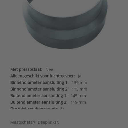
Met pressostaat:
Nee
Alleen geschikt voor luchttoevoer:
Ja
Binnendiameter aansluiting 1:
139 mm
Binnendiameter aansluiting 2:
115 mm
Buitendiameter aansluiting 1:
145 mm
Buitendiameter aansluiting 2:
119 mm
Dry (niet condenserend):
Ja
Kleur:
Materiaal eigen kleur
Lengte aansluiting 1:
30 mm
Maatschets
()
Deeplinks
()