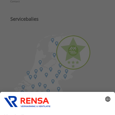
Contact
Servicebalies
Vind een balie in de buurt