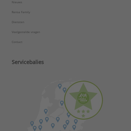
Nieuws
Rensa Family
Diensten
Veelgestelde vragen
Contact
Servicebalies