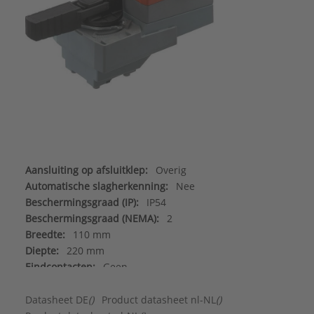
Aansluiting op afsluitklep:
Overig
Automatische slagherkenning:
Nee
Beschermingsgraad (IP):
IP54
Beschermingsgraad (NEMA):
2
Breedte:
110 mm
Diepte:
220 mm
Eindcontacten:
Geen
Energieverbruik in bedrijf:
1,5 W
Energieverbruik in ruststand:
0,4 W
Datasheet DE
()
Product datasheet nl-NL
()