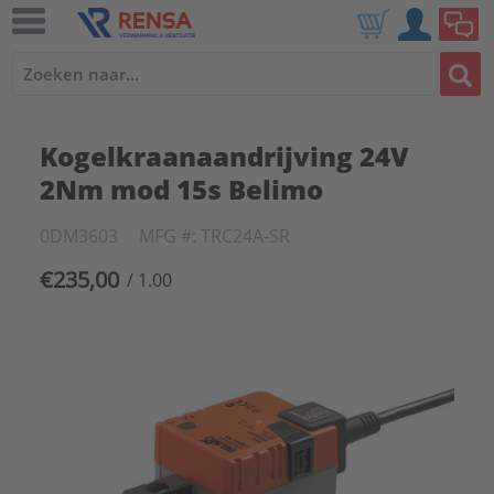
Kogelkraanaandrijving 24V
2Nm mod 15s Belimo
0DM3603
MFG #: TRC24A-SR
€235,00
/ 1.00