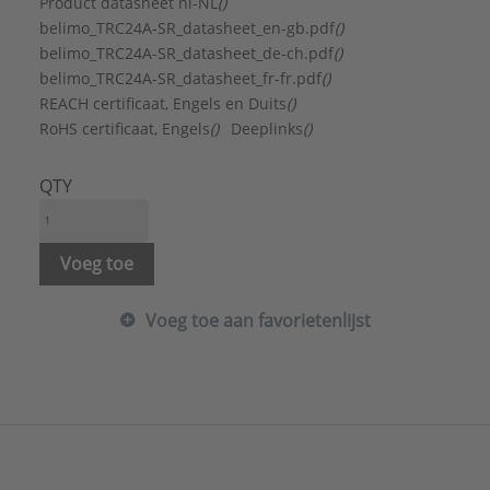
Explosieveilig:
Nee
Product datasheet nl-NL
()
Geschikt voor afsluiter:
Ja
belimo_TRC24A-SR_datasheet_en-gb.pdf
()
Geschikt voor luchtappendage:
Nee
belimo_TRC24A-SR_datasheet_de-ch.pdf
()
Handbediening:
Ja
belimo_TRC24A-SR_datasheet_fr-fr.pdf
()
Hoogte:
85 mm
REACH certificaat, Engels en Duits
()
Hulpcontacten:
Nee
RoHS certificaat, Engels
()
Deeplinks
()
Hulpcontacten optioneel:
Ja
Instelbaar werkgebied:
Nee
QTY
Instelbare standterugmelding:
Nee
Koppel:
2 Nm
Lengte aansluitkabel:
1 m
Voeg toe
Looptijd:
15 s
Materiaal behuizing:
Kunststof
Voeg toe aan favorietenlijst
Max. draaihoek:
95 °
Max. opgenomen elektrisch vermogen:
3 VA
Met ISO 5211 Direct Mount top-flens:
Nee
Met mechanische standaanwijzer:
Ja
Met nulspanningsterugloop:
Nee
Met veiligheidsfunctie:
Nee
Model:
Roterend