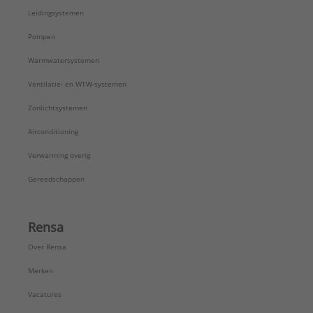
Leidingsystemen
Pompen
Warmwatersystemen
Ventilatie- en WTW-systemen
Zonlichtsystemen
Airconditioning
Verwarming overig
Gereedschappen
Rensa
Over Rensa
Merken
Vacatures