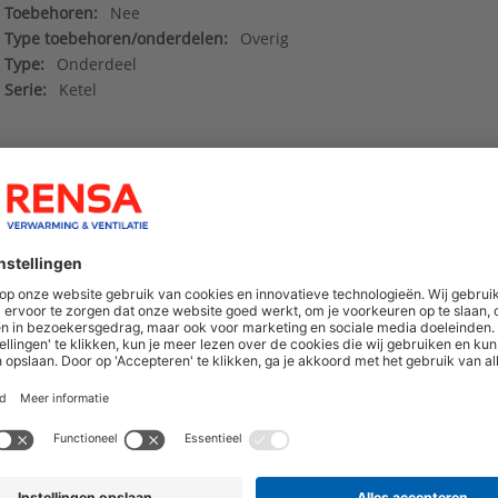
Toebehoren:
Nee
Type toebehoren/onderdelen:
Overig
Type:
Onderdeel
Serie:
Ketel
Data sheet_8735100310
()
Deeplinks
()
hoogte van nieuwe producten en onze di