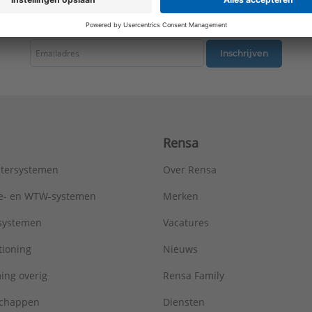
tste nieuws ontvangen omtrent productnieuws, acties en andere interessant
Inschrijven
Rensa
tersystemen
Over Rensa
tie- en WTW-systemen
Merken
tsystemen
Vacatures
tioning
Nieuws
ing overig
Rensa Family
chappen
Diensten