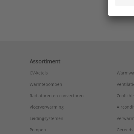
Ons laa
Assortiment
CV-ketels
Warmwa
Warmtepompen
Ventila
Radiatoren en convectoren
Zonlich
Vloerverwarming
Aircondi
Leidingsystemen
Verwarm
Pompen
Gereeds