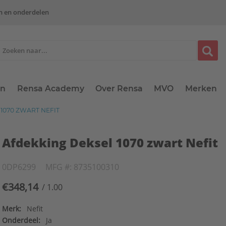
n en onderdelen
en
Rensa Academy
Over Rensa
MVO
Merken
1070 ZWART NEFIT
Afdekking Deksel 1070 zwart Nefit
0DP6299
MFG #: 8735100310
€348,14
/ 1.00
Merk:
Nefit
Onderdeel:
Ja