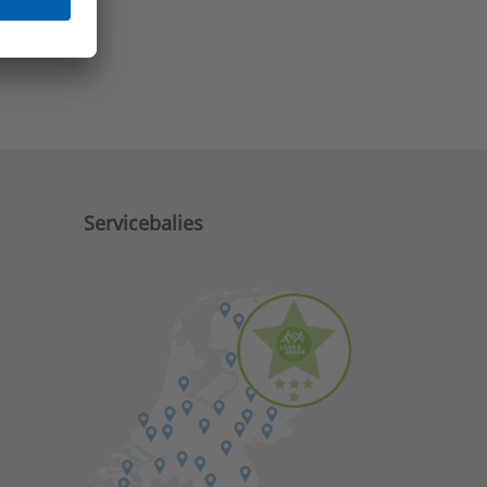
e zaken?
Servicebalies