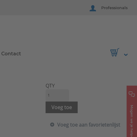
Professionals
Contact
QTY
Voeg toe
Mogen we je helpen?
Voeg toe aan favorietenlijst